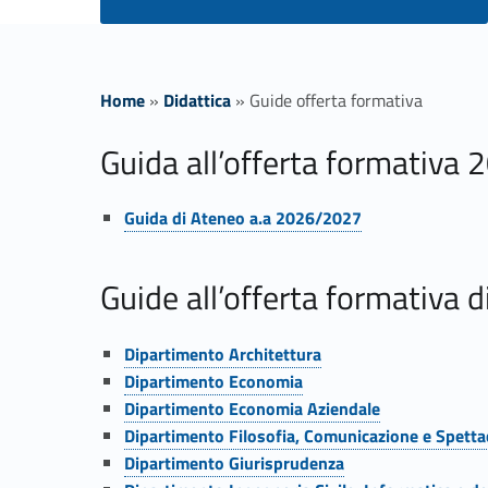
Home
»
Didattica
»
Guide offerta formativa
G
Guida all’offerta formativa
u
Link identifier #identifier__88428-1
Guida di Ateneo a.a 2026/2027
i
Guide all’offerta formativa
d
Link identifier #identifier__132398-2
Dipartimento Architettura
e
Link identifier #identifier__173908-3
Dipartimento Economia
Link identifier #identifier__109861-4
Dipartimento Economia Aziendale
o
Link identifier #identifier__196401-5
Dipartimento Filosofia, Comunicazione e Spetta
Link identifier #identifier__47431-6
Dipartimento Giurisprudenza
Link identifier #identifier__181580-7