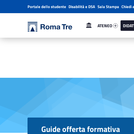
Portale dello studente
Disabilità e DSA
Sala Stampa
Chiedi 
Header info sidebar
Primary Menu
Ateneo 62077-1
Didatt
Università Roma Tre
ATENEO
DIDAT
Guide Offerta Formativa 2024/2025 - Università degli Studi di Roma Tre
L’Università degli Studi Roma Tre è un’università giovane e per giovani, è nata nel 1992 ed è rapidamente cresciuta sia in termini di studenti che di corsi di studio offerti. Sono attivi 13 dipartimenti che offrono corsi di Laurea, Laurea magistrale, Master, Corsi di perfezionamento, Dottorati di ricerca e Scuole di specializzazione
Guide offerta formativa