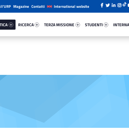
all’URP
Magazine
Contatti
International website
ica 34907-26
Ricerca 85592-38
Terza Missione 25262-49
Studenti 23927-66
Internazi
TICA
RICERCA
TERZA MISSIONE
STUDENTI
INTERNA