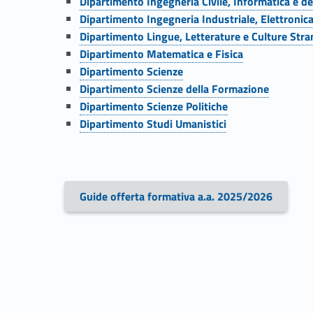
f
Dipartimento Ingegneria Civile, Informatica e d
Link identifier #identifier__1826-8
Dipartimento Ingegneria Industriale, Elettronic
f
Link identifier #identifier__163996-9
Dipartimento Lingue, Letterature e Culture Stra
Link identifier #identifier__137512-10
Dipartimento Matematica e Fisica
e
Link identifier #identifier__19581-11
Dipartimento Scienze
Link identifier #identifier__40298-12
Dipartimento Scienze della Formazione
r
Link identifier #identifier__85609-13
Dipartimento Scienze Politiche
Link identifier #identifier__25747-14
Dipartimento Studi Umanistici
t
a
f
Guide offerta formativa a.a. 2025/2026
Link identifier #identifier__83948-15
o
r
m