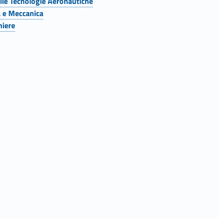
elle Tecnologie Aeronautiche
a e Meccanica
niere