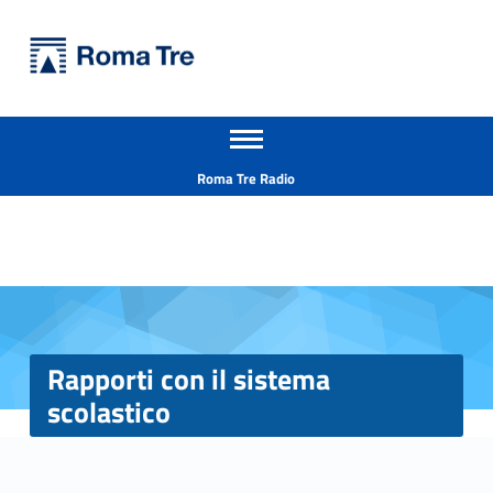
Primary Menu
Università Roma Tre
Rapporti con il sistema scolastico - Università Roma Tre
Apri il menu secondario
L’Università degli Studi Roma Tre è un’università giovane e per giovani, è nata nel 1992 ed è rapidamente cresciuta sia in termini di studenti che di corsi di studio offerti. Sono attivi 13 dipartimenti che offrono corsi di Laurea, Laurea magistrale, Master, Corsi di perfezionamento, Dottorati di ricerca e Scuole di specializzazione
Header info sidebar
Roma Tre Radio
Rapporti con il sistema
scolastico