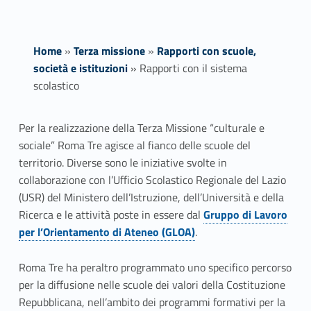
Home
»
Terza missione
»
Rapporti con scuole,
società e istituzioni
»
Rapporti con il sistema
scolastico
R
Per la realizzazione della Terza Missione “culturale e
sociale” Roma Tre agisce al fianco delle scuole del
a
territorio. Diverse sono le iniziative svolte in
p
collaborazione con l’Ufficio Scolastico Regionale del Lazio
(USR) del Ministero dell’Istruzione, dell’Università e della
p
Ricerca e le attività poste in essere dal
Gruppo di Lavoro
Link identifier #identifier__140357-1
per l’Orientamento di Ateneo (GLOA)
.
o
r
Roma Tre ha peraltro programmato uno specifico percorso
per la diffusione nelle scuole dei valori della Costituzione
t
Repubblicana, nell’ambito dei programmi formativi per la