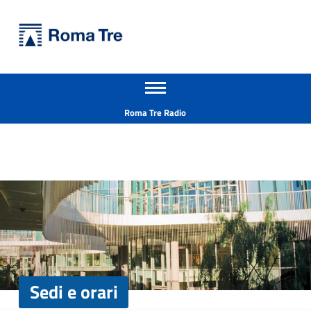
Primary Menu
Università Roma Tre
Sedi e orari - Università Roma Tre
Apri il menu secondario
L’Università degli Studi Roma Tre è un’università giovane e per giovani, è nata nel 1992 ed è rapidamente cresciuta sia in termini di studenti che di corsi di studio offerti. Sono attivi 13 dipartimenti che offrono corsi di Laurea, Laurea magistrale, Master, Corsi di perfezionamento, Dottorati di ricerca e Scuole di specializzazione
Header info sidebar
Roma Tre Radio
Sedi e orari