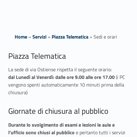
Home
»
Servizi
»
Piazza Telematica
»
Sedi e orari
S
Piazza Telematica
e
La sede di via Ostiense rispetta il seguente orario:
dal Lunedì al Venerdì: dalle ore 9.00 alle ore 17.00
(
i PC
d
vengono spenti automaticamente 10 minuti prima della
i
chiusura)
e
Giornate di chiusura al pubblico
o
Durante lo svolgimento di esami e lezioni
le aule e
r
l’ufficio sono chiusi al pubblico
e
pertanto tutti i servizi