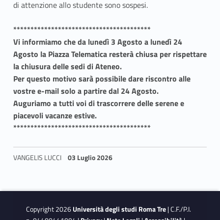
a
di attenzione allo studente sono sospesi.
r
****************************************
Vi informiamo che da lunedì 3 Agosto a lunedì 24
i
Agosto la Piazza Telematica resterà chiusa per rispettare
la chiusura delle sedi di Ateneo.
Per questo motivo sarà possibile dare riscontro alle
vostre e-mail solo a partire dal 24 Agosto.
Auguriamo a tutti voi di trascorrere delle serene e
piacevoli vacanze estive.
****************************************
VANGELIS LUCCI
03 Luglio 2026
Skip back to navigation
Copyright 2026
Università degli studi Roma Tre
| C.F./P.I.