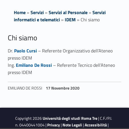
Home
»
Servizi
»
Servizi al Personale
»
Servizi
informatici e telematici
»
IDEM
»
Chi siamo
C
Chi siamo
h
Link identifier #identifier__161989-1
Dr.
Paolo Cursi
– Referente Organizzativo dell’Ateneo
presso IDEM
i
Link identifier #identifier__98397-2
Ing.
Emiliano De Rossi
– Referente Tecnico dell’Ateneo
s
presso IDEM
i
EMILIANO DE ROSSI
17 Novembre 2020
a
Skip back to navigation
m
o
Copyright 2026
Università degli studi Roma Tre
| C.F./P.I.
n. 04400441004 |
Privacy
|
Note Legali
|
Accessibilità
|