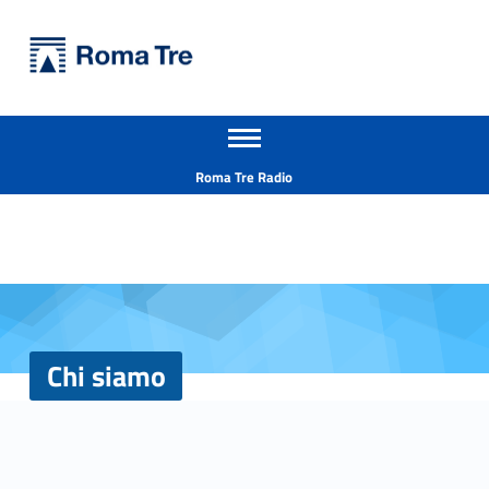
Primary Menu
Università Roma Tre
Chi siamo - Università Roma Tre
Apri il menu secondario
L’Università degli Studi Roma Tre è un’università giovane e per giovani, è nata nel 1992 ed è rapidamente cresciuta sia in termini di studenti che di corsi di studio offerti. Sono attivi 13 dipartimenti che offrono corsi di Laurea, Laurea magistrale, Master, Corsi di perfezionamento, Dottorati di ricerca e Scuole di specializzazione
Header info sidebar
Roma Tre Radio
Chi siamo