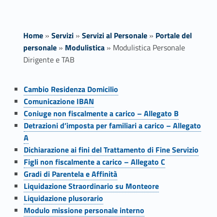
Home
»
Servizi
»
Servizi al Personale
»
Portale del
personale
»
Modulistica
»
Modulistica Personale
Dirigente e TAB
Link identifier #identifier__4703-1
M
Cambio Residenza Domicilio
Link identifier #identifier__10273-2
Comunicazione IBAN
o
Link identifier #identifier__174693-3
Coniuge non fiscalmente a carico – Allegato B
Link identifier #identifier__12359-4
d
Detrazioni d’imposta per familiari a carico – Allegato
A
u
Link identifier #identifier__49424-5
Dichiarazione ai fini del Trattamento di Fine Servizio
Link identifier #identifier__48816-6
Figli non fiscalmente a carico – Allegato C
l
Link identifier #identifier__198353-7
Gradi di Parentela e Affinità
Link identifier #identifier__133200-8
i
Liquidazione Straordinario su Monteore
Link identifier #identifier__186882-9
Liquidazione plusorario
s
Link identifier #identifier__18369-10
Modulo missione personale interno