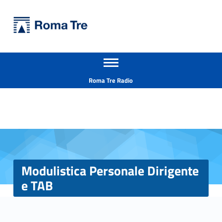
Primary Menu
Università Roma Tre
Modulistica Personale Dirigente e TAB - Università Roma Tre
Apri il menu secondario
L’Università degli Studi Roma Tre è un’università giovane e per giovani, è nata nel 1992 ed è rapidamente cresciuta sia in termini di studenti che di corsi di studio offerti. Sono attivi 13 dipartimenti che offrono corsi di Laurea, Laurea magistrale, Master, Corsi di perfezionamento, Dottorati di ricerca e Scuole di specializzazione
Header info sidebar
Roma Tre Radio
Modulistica Personale Dirigente
e TAB