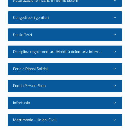
Autorizzazione Incarichi Interni/Esterni
l
e
Congedi per i genitori
D
Conto Terzi
i
r
Disciplina regolamentare Mobilità Volontaria Interna
i
Ferie e Riposi Solidali
g
e
Fondo Perseo-Sirio
n
Infortunio
t
e
Matrimonio - Unioni Civili