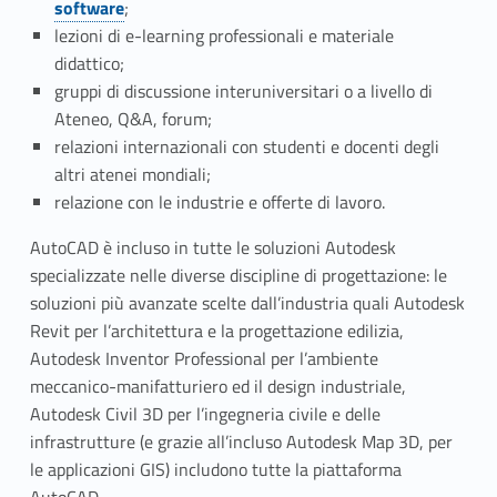
E
software
;
lezioni di e-learning professionali e materiale
d
didattico;
u
gruppi di discussione interuniversitari o a livello di
Ateneo, Q&A, forum;
c
relazioni internazionali con studenti e docenti degli
a
altri atenei mondiali;
relazione con le industrie e offerte di lavoro.
t
AutoCAD è incluso in tutte le soluzioni Autodesk
i
specializzate nelle diverse discipline di progettazione: le
soluzioni più avanzate scelte dall’industria quali Autodesk
o
Revit per l’architettura e la progettazione edilizia,
n
Autodesk Inventor Professional per l’ambiente
meccanico-manifatturiero ed il design industriale,
C
Autodesk Civil 3D per l’ingegneria civile e delle
o
infrastrutture (e grazie all’incluso Autodesk Map 3D, per
le applicazioni GIS) includono tutte la piattaforma