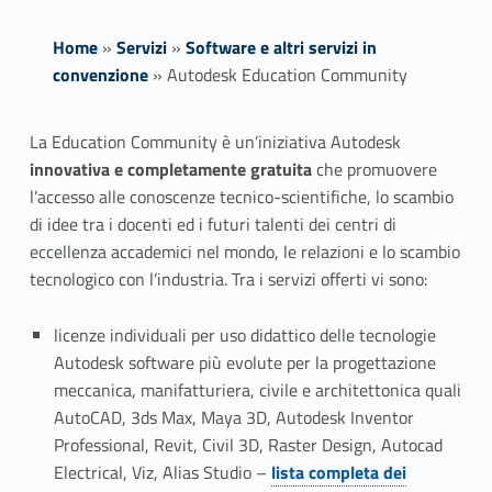
Home
»
Servizi
»
Software e altri servizi in
convenzione
»
Autodesk Education Community
A
La Education Community è un’iniziativa Autodesk
innovativa e completamente gratuita
che promuovere
u
l’accesso alle conoscenze tecnico-scientifiche, lo scambio
t
di idee tra i docenti ed i futuri talenti dei centri di
eccellenza accademici nel mondo, le relazioni e lo scambio
o
tecnologico con l’industria. Tra i servizi offerti vi sono:
d
licenze individuali per uso didattico delle tecnologie
e
Autodesk software più evolute per la progettazione
meccanica, manifatturiera, civile e architettonica quali
s
AutoCAD, 3ds Max, Maya 3D, Autodesk Inventor
k
Professional, Revit, Civil 3D, Raster Design, Autocad
Link identifier #identifier__10551-1
Electrical, Viz, Alias Studio –
lista completa dei