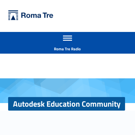
Primary Menu
Università Roma Tre
Autodesk Education Community - Università Roma Tre
Apri il menu secondario
L’Università degli Studi Roma Tre è un’università giovane e per giovani, è nata nel 1992 ed è rapidamente cresciuta sia in termini di studenti che di corsi di studio offerti. Sono attivi 13 dipartimenti che offrono corsi di Laurea, Laurea magistrale, Master, Corsi di perfezionamento, Dottorati di ricerca e Scuole di specializzazione
Header info sidebar
Roma Tre Radio
Autodesk Education Community