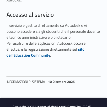
m
AutoCAD.
m
Accesso al servizio
u
Il servizio è gestito direttamente da Autodesk e vi
n
possono accedere sia gli studenti che il personale docente
i
e tecnico amministrativo e bibliotecario.
Per usufruire delle applicazioni Autodesk occorre
t
effettuare la registrazione direttamente sul
sito
Link identifier #identifier__76231-2
y
dell’Education Community
.
INFORMAZIONI DI SISTEMA
10 Dicembre 2025
Skip back to navigation
Copyright 2026
Università degli studi Roma Tre
| C.F./P.I.