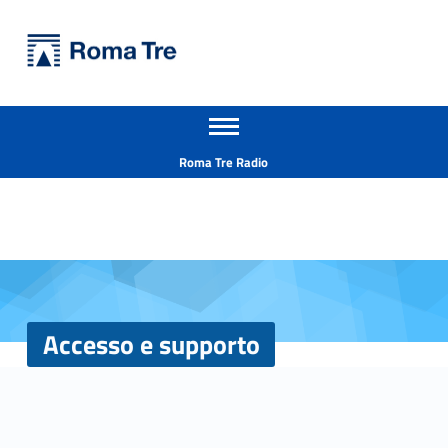
Primary Menu
Università Roma Tre
Accesso e supporto - Università Roma Tre
Apri il menu secondario
L’Università degli Studi Roma Tre è un’università giovane e per giovani, è nata nel 1992 ed è rapidamente cresciuta sia in termini di studenti che di corsi di studio offerti. Sono attivi 13 dipartimenti che offrono corsi di Laurea, Laurea magistrale, Master, Corsi di perfezionamento, Dottorati di ricerca e Scuole di specializzazione
Header info sidebar
Roma Tre Radio
Accesso e supporto