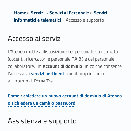
Home
»
Servizi
»
Servizi al Personale
»
Servizi
informatici e telematici
»
Accesso e supporto
A
Accesso ai servizi
c
L’Ateneo mette a disposizione del personale strutturato
(docenti, ricercatori e personale T.A.B.) e del personale
c
collaboratore, un
Account di dominio
unico che consente
e
l’accesso ai
servizi pertinenti
con il proprio ruolo
Link identifier #identifier__128347-1
Link identifier #identifier__111896-1
all’interno di Roma Tre.
s
s
Come richiedere un nuovo account di dominio di Ateneo
Link identifier #identifier__46098-2
o richiedere un cambio password
o
e
Assistenza e supporto