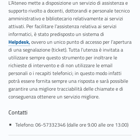
s
L’Ateneo mette a disposizione un servizio di assistenza e
supporto rivolto a docenti, dottorandi e personale tecnico
u
amministrativo e bibliotecario relativamente ai servizi
p
attivati. Per facilitare l’assistenza relativa ai servizi
informatici, è stato predisposto un sistema di
p
Link identifier #identifier__86626-3
Helpdesk,
ovvero un unico punto di accesso per l’apertura
o
di una segnalazione (ticket). Tutta l’utenza è invitata a
utilizzare sempre questo strumento per inoltrare le
r
richieste di intervento e di non utilizzare le email
personali o i recapiti telefonici; in questo modo infatti
t
potrà essere fornita sempre una risposta e sarà possibile
o
garantire una migliore tracciabilità delle chiamate e di
conseguenza ottenere un servizio migliore.
Contatti
Telefono: 06-57332346 (dalle ore 9.00 alle ore 13.00)