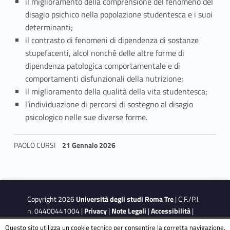
il miglioramento della comprensione del fenomeno del
disagio psichico nella popolazione studentesca e i suoi
determinanti;
il contrasto di fenomeni di dipendenza di sostanze
stupefacenti, alcol nonché delle altre forme di
dipendenza patologica comportamentale e di
comportamenti disfunzionali della nutrizione;
il miglioramento della qualità della vita studentesca;
l’individuazione di percorsi di sostegno al disagio
psicologico nelle sue diverse forme.
PAOLO CURSI
21 Gennaio 2026
Skip back to navigation
Copyright 2026
Università degli studi Roma Tre
| C.F./P.I.
n. 04400441004 |
Privacy
|
Note Legali
|
Accessibilità
|
Obiettivi di accessibilità
|
Dichiarazione di accessibilità
Questo sito utilizza un cookie tecnico per consentire la corretta navigazione.