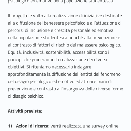
psicologico ed emotivo della popolazione studentesca.
P
R
Il progetto è volto alla realizzazione di iniziative destinate
alla diffusione del benessere psicofisico e all’attuazione di
O
percorsi di inclusione e crescita personale ed emotiva
-
della popolazione studentesca nonché alla prevenzione e
al contrasto di fattori di rischio del malessere psicologico.
B
Equità, inclusività, sostenibilità, accessibilità sono i
principi che guideranno la realizzazione dei diversi
E
obiettivi. Si riteniamo necessario indagare
N
approfonditamente la diffusione dell’entità del fenomeno
del disagio psicologico ed emotivo ed attuare piani di
prevenzione e contrasto all’insorgenza delle diverse forme
di disagio psichico.
Attività previste:
Azioni di ricerca:
verrà realizzata una survey online