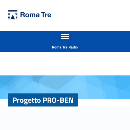
Primary Menu
Università Roma Tre
Progetto PRO-BEN - Università Roma Tre
Apri il menu secondario
L’Università degli Studi Roma Tre è un’università giovane e per giovani, è nata nel 1992 ed è rapidamente cresciuta sia in termini di studenti che di corsi di studio offerti. Sono attivi 13 dipartimenti che offrono corsi di Laurea, Laurea magistrale, Master, Corsi di perfezionamento, Dottorati di ricerca e Scuole di specializzazione
Header info sidebar
Roma Tre Radio
Progetto PRO-BEN