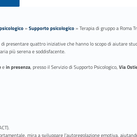
psicologico
»
Supporto psicologico
»
Terapia di gruppo a Roma T
o di presentare quattro iniziative che hanno lo scopo di aiutare stu
taria più serena e soddisfacente.
e
e
in presenza
, presso il Servizio di Supporto Psicologico,
Via Osti
ACT).
tamentale, mira a sviluppare l’autoregolazione emotiva, aiutando 