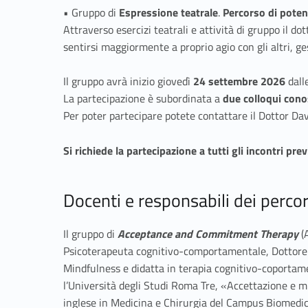
• Gruppo di
Espressione teatrale
.
Percorso di potenz
R
Attraverso esercizi teatrali e attività di gruppo il 
sentirsi maggiormente a proprio agio con gli altri, 
o
Il gruppo avrà inizio giovedì
24 settembre 2026
dall
m
La partecipazione è subordinata a
due colloqui conos
Per poter partecipare potete contattare il Dottor Dav
a
Si richiede la partecipazione a tutti gli incontri p
T
r
Docenti e responsabili dei percor
e
Il gruppo di
Acceptance and Commitment Therapy
(
Psicoterapeuta cognitivo-comportamentale, Dottore di
Mindfulness e didatta in terapia cognitivo-coportam
l’Università degli Studi Roma Tre, «Accettazione e m
inglese in Medicina e Chirurgia del Campus Biomedic