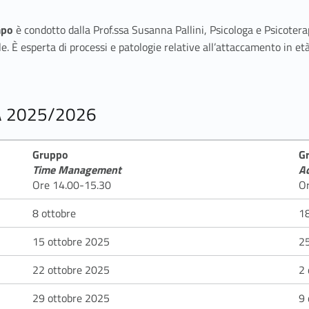
mpo
è condotto dalla Prof.ssa Susanna Pallini, Psicologa e Psicote
 È esperta di processi e patologie relative all’attaccamento in età 
AA 2025/2026
Gruppo
G
Time Management
A
Ore 14.00-15.30
O
8 ottobre
1
15 ottobre 2025
2
22 ottobre 2025
2
29 ottobre 2025
9