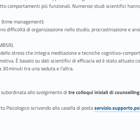
n atto comportamenti più funzionali. Numerosi studi scientifici hanno
o
(time management):
o difficoltà di organizzazione nello studio, procrastinazione e ans
MBSR).
dello stress che integra meditazione e tecniche cognitivo-comporta
otiva. È basato su dati scientifici di efficacia ed è stato attuato c
30 minuti tra una seduta e l’altra.
è subordinata allo svolgimento di
tre colloqui iniziali di counselling
to Psicologico scrivendo alla casella di posta
servizio.supporto.p
Link identifier #identifier__136634-1