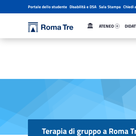
Portale dello studente
Disabilità e DSA
Sala Stampa
Chiedi 
Header info sidebar
Primary Menu
Ateneo 8847-1
Didatt
Università Roma Tre
Terapia di gruppo a Roma Tre - Università Roma Tre
ATENEO
DIDAT
L’Università degli Studi Roma Tre è un’università giovane e per giovani, è nata nel 1992 ed è rapidamente cresciuta sia in termini di studenti che di corsi di studio offerti. Sono attivi 13 dipartimenti che offrono corsi di Laurea, Laurea magistrale, Master, Corsi di perfezionamento, Dottorati di ricerca e Scuole di specializzazione
Terapia di gruppo a Roma T