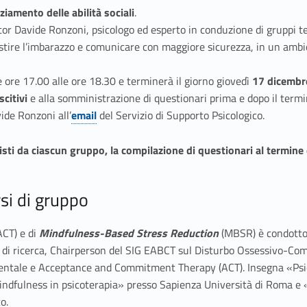
iamento delle abilità sociali
.
dottor Davide Ronzoni, psicologo ed esperto in conduzione di gruppi 
gestire l’imbarazzo e comunicare con maggiore sicurezza, in un ambi
e ore 17.00 alle ore 18.30 e terminerà il giorno giovedì
17 dicembr
citivi
e alla somministrazione di questionari prima e dopo il termi
ide Ronzoni all’
email
del Servizio di Supporto Psicologico.
Link identifier #identifier__80844-2
revisti da ciascun gruppo, la compilazione di questionari al termin
si di gruppo
ACT) e di
Mindfulness-Based Stress Reduction
(MBSR) è condotto 
 ricerca, Chairperson del SIG EABCT sul Disturbo Ossessivo-Compuls
entale e Acceptance and Commitment Therapy (ACT). Insegna «Psicol
indfulness in psicoterapia» presso Sapienza Università di Roma e «C
o.