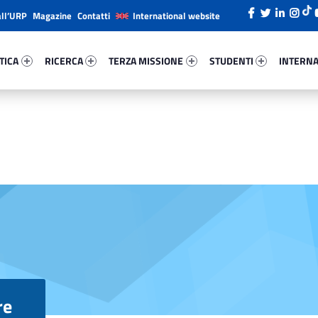
all’URP
Magazine
Contatti
International website
ica 49991-26
Ricerca 11234-38
Terza Missione 28599-49
Studenti 13909-66
Internazi
TICA
RICERCA
TERZA MISSIONE
STUDENTI
INTERNA
re