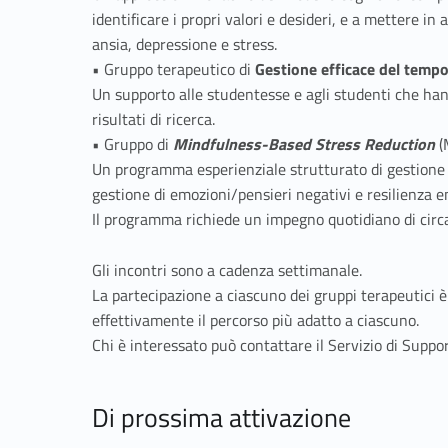
a
identificare i propri valori e desideri, e a mettere i
d
ansia, depressione e stress.
• Gruppo terapeutico di
Gestione efficace del temp
i
Un supporto alle studentesse e agli studenti che hann
risultati di ricerca.
g
• Gruppo di
Mindfulness-Based Stress Reduction
(
Un programma esperienziale strutturato di gestione 
r
gestione di emozioni/pensieri negativi e resilienza em
Il programma richiede un impegno quotidiano di circa 
u
Gli incontri sono a cadenza settimanale.
p
La partecipazione a ciascuno dei gruppi terapeutici 
effettivamente il percorso più adatto a ciascuno.
p
Chi è interessato può contattare il Servizio di Suppor
o
Di prossima attivazione
a