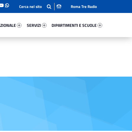
Roma Tre Radio
onale 29139-93
Servizi 80970-114
Dipartimenti E Scuole 41189-140
ZIONALE
SERVIZI
DIPARTIMENTI E SCUOLE