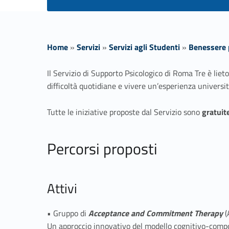
Home
»
Servizi
»
Servizi agli Studenti
»
Benessere 
T
Il Servizio di Supporto Psicologico di Roma Tre è liet
difficoltà quotidiane e vivere un’esperienza universi
e
Tutte le iniziative proposte dal Servizio sono
gratuit
r
Percorsi proposti
a
p
Attivi
i
• Gruppo di
Acceptance and Commitment Therapy
(
Un approccio innovativo del modello cognitivo-compor