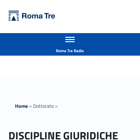
Primary Menu
Università Roma Tre
DISCIPLINE GIURIDICHE PUBBLICISTICHE - Università Roma Tre
Apri il menu secondario
L’Università degli Studi Roma Tre è un’università giovane e per giovani, è nata nel 1992 ed è rapidamente cresciuta sia in termini di studenti che di corsi di studio offerti. Sono attivi 13 dipartimenti che offrono corsi di Laurea, Laurea magistrale, Master, Corsi di perfezionamento, Dottorati di ricerca e Scuole di specializzazione
Header info sidebar
Roma Tre Radio
Home
»
Dottorato
»
DISCIPLINE GIURIDICHE