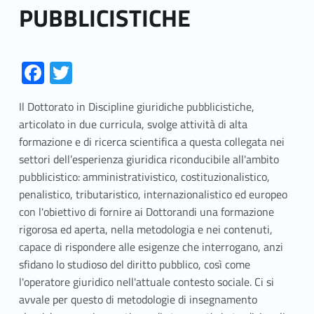
PUBBLICISTICHE
Link identifier #identifier__105031-1
Link identifier #identifier__123314-2
Fa
T
ce
w
Il Dottorato in Discipline giuridiche pubblicistiche,
b
itt
articolato in due curricula, svolge attività di alta
o
er
formazione e di ricerca scientifica a questa collegata nei
o
settori dell’esperienza giuridica riconducibile all'ambito
pubblicistico: amministrativistico, costituzionalistico,
k
penalistico, tributaristico, internazionalistico ed europeo
con l'obiettivo di fornire ai Dottorandi una formazione
rigorosa ed aperta, nella metodologia e nei contenuti,
capace di rispondere alle esigenze che interrogano, anzi
sfidano lo studioso del diritto pubblico, così come
l'operatore giuridico nell'attuale contesto sociale. Ci si
avvale per questo di metodologie di insegnamento