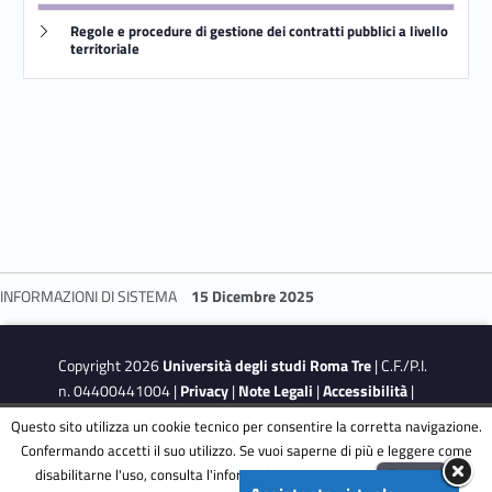
g
Link identifier #identifier__130479-2
Regole e procedure di gestione dei contratti pubblici a livello
territoriale
i
o
r
n
a
m
INFORMAZIONI DI SISTEMA
15 Dicembre 2025
e
Skip back to navigation
Copyright 2026
Università degli studi Roma Tre
| C.F./P.I.
n
n. 04400441004 |
Privacy
|
Note Legali
|
Accessibilità
|
Obiettivi di accessibilità
|
Dichiarazione di accessibilità
t
Questo sito utilizza un cookie tecnico per consentire la corretta navigazione.
Confermando accetti il suo utilizzo. Se vuoi saperne di più e leggere come
o
disabilitarne l'uso, consulta l'informativa estesa.
ENG
Accetta
This site is protected by reCAPTCHA and the Google
Privacy