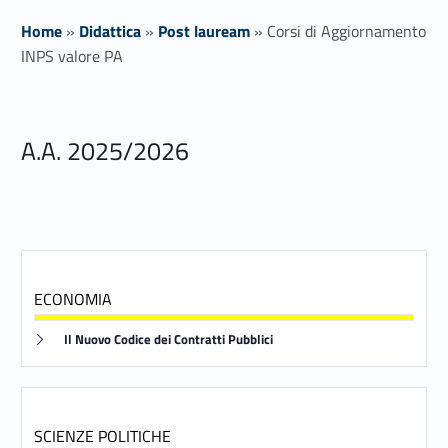
Home
»
Didattica
»
Post lauream
»
Corsi di Aggiornamento
INPS valore PA
C
A.A. 2025/2026
o
r
s
i
ECONOMIA
d
Link identifier #identifier__79945-1
Il Nuovo Codice dei Contratti Pubblici
i
A
g
SCIENZE POLITICHE