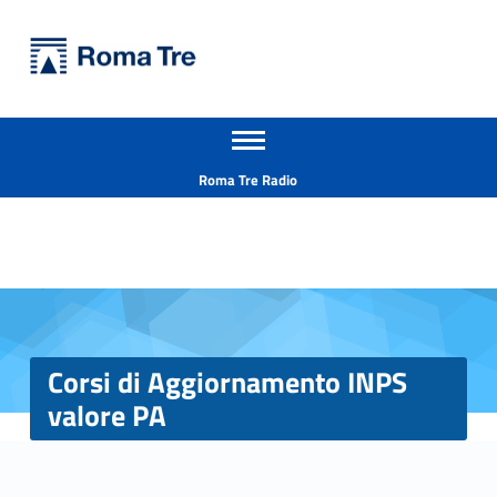
Primary Menu
Università Roma Tre
Corsi di Aggiornamento INPS valore PA - Università Roma Tre
Apri il menu secondario
L’Università degli Studi Roma Tre è un’università giovane e per giovani, è nata nel 1992 ed è rapidamente cresciuta sia in termini di studenti che di corsi di studio offerti. Sono attivi 13 dipartimenti che offrono corsi di Laurea, Laurea magistrale, Master, Corsi di perfezionamento, Dottorati di ricerca e Scuole di specializzazione
Header info sidebar
Roma Tre Radio
Corsi di Aggiornamento INPS
valore PA