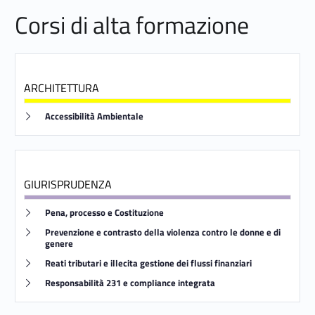
i
Corsi di alta formazione
F
o
ARCHITETTURA
r
Link identifier #identifier__33579-10
Accessibilità Ambientale
m
a
z
GIURISPRUDENZA
i
Link identifier #identifier__399-11
Pena, processo e Costituzione
Link identifier #identifier__34302-12
Prevenzione e contrasto della violenza contro le donne e di
o
genere
Link identifier #identifier__128277-13
n
Reati tributari e illecita gestione dei flussi finanziari
Link identifier #identifier__124272-14
Responsabilità 231 e compliance integrata
e