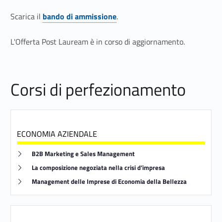
a
Scarica il
bando di ammissione
.
z
Link identifier #identifier__107080-17
i
L'Offerta Post Lauream è in corso di aggiornamento.
o
n
Corsi di perfezionamento
e
e
ECONOMIA AZIENDALE
c
Link identifier #identifier__8803-18
B2B Marketing e Sales Management
o
Link identifier #identifier__130418-19
La composizione negoziata nella crisi d’impresa
r
Link identifier #identifier__52362-20
Management delle Imprese di Economia della Bellezza
s