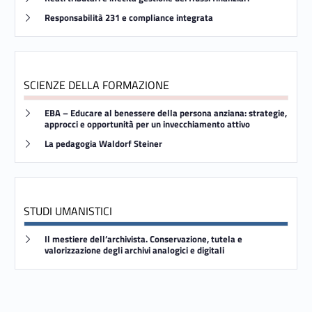
Link identifier #identifier__840-34
Responsabilità 231 e compliance integrata
SCIENZE DELLA FORMAZIONE
Link identifier #identifier__63033-35
EBA – Educare al benessere della persona anziana: strategie,
approcci e opportunità per un invecchiamento attivo
Link identifier #identifier__106456-36
La pedagogia Waldorf Steiner
STUDI UMANISTICI
Link identifier #identifier__178790-37
Il mestiere dell’archivista. Conservazione, tutela e
valorizzazione degli archivi analogici e digitali