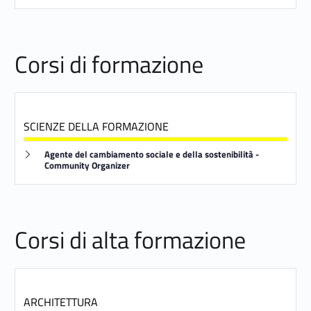
o
n
Corsi di formazione
e
SCIENZE DELLA FORMAZIONE
Link identifier #identifier__34739-26
Agente del cambiamento sociale e della sostenibilità -
Community Organizer
Corsi di alta formazione
ARCHITETTURA