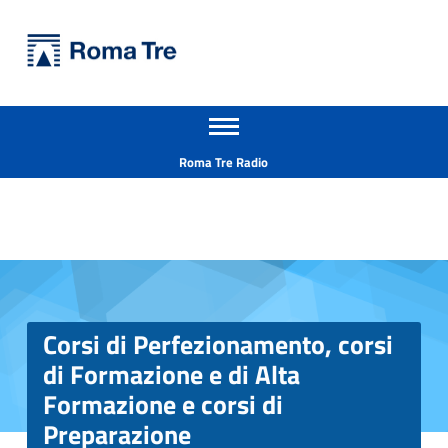
Primary Menu
Università Roma Tre
Corsi di Perfezionamento, corsi di Formazione e di Alta Formazione e corsi di Preparazione - Università Roma Tre
Apri il menu secondario
L’Università degli Studi Roma Tre è un’università giovane e per giovani, è nata nel 1992 ed è rapidamente cresciuta sia in termini di studenti che di corsi di studio offerti. Sono attivi 13 dipartimenti che offrono corsi di Laurea, Laurea magistrale, Master, Corsi di perfezionamento, Dottorati di ricerca e Scuole di specializzazione
Header info sidebar
Roma Tre Radio
Corsi di Perfezionamento, corsi
di Formazione e di Alta
Formazione e corsi di
Preparazione