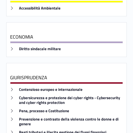
Link identifier #identifier__179220-27
Accessibilità Ambientale
ECONOMIA
Link identifier #identifier__128119-28
Diritto sindacale militare
GIURISPRUDENZA
Link identifier #identifier__148882-29
Contenzioso europeo e internazionale
Link identifier #identifier__106222-30
Cybersicurezza e protezione dei cyber rights - Cybersecurity
and cyber rights protection
Link identifier #identifier__23430-31
Pena, processo e Costituzione
Link identifier #identifier__129080-32
Prevenzione e contrasto della violenza contro le donne e di
genere
Link identifier #identifier__12290-33
Reati tributari e illecita gestione dei flussi finanziari