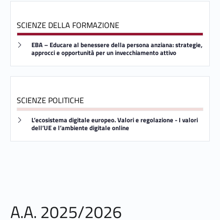
e
d
SCIENZE DELLA FORMAZIONE
i
Link identifier #identifier__134448-15
EBA – Educare al benessere della persona anziana: strategie,
approcci e opportunità per un invecchiamento attivo
A
l
SCIENZE POLITICHE
t
Link identifier #identifier__9152-16
a
L’ecosistema digitale europeo. Valori e regolazione - I valori
dell’UE e l’ambiente digitale online
F
o
r
m
A.A. 2025/2026