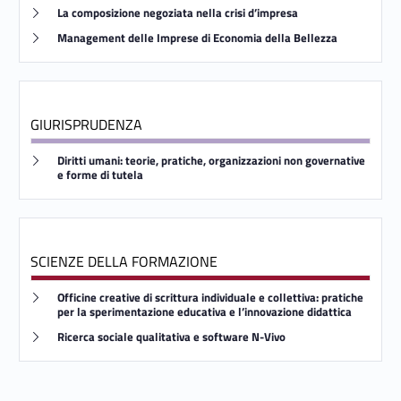
Link identifier #identifier__191216-5
La composizione negoziata nella crisi d’impresa
e
Link identifier #identifier__115865-6
Management delle Imprese di Economia della Bellezza
n
t
GIURISPRUDENZA
o
Link identifier #identifier__24578-7
,
Diritti umani: teorie, pratiche, organizzazioni non governative
e forme di tutela
c
o
SCIENZE DELLA FORMAZIONE
r
Link identifier #identifier__55366-8
Officine creative di scrittura individuale e collettiva: pratiche
s
per la sperimentazione educativa e l’innovazione didattica
Link identifier #identifier__101068-9
Ricerca sociale qualitativa e software N-Vivo
i
d