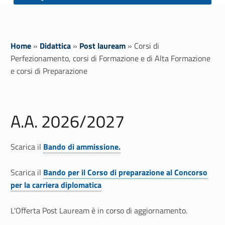
Home
»
Didattica
»
Post lauream
»
Corsi di
Perfezionamento, corsi di Formazione e di Alta Formazione
e corsi di Preparazione
C
A.A. 2026/2027
o
r
Scarica il
Bando di ammissione.
Link identifier #identifier__162004-1
s
Scarica il
Bando per il Corso di preparazione al Concorso
i
Link identifier #identifier__165844-2
per la carriera diplomatica
d
L'Offerta Post Lauream è in corso di aggiornamento.