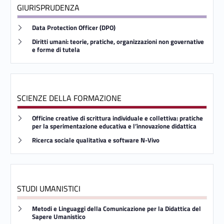
i
GIURISPRUDENZA
d
Link identifier #identifier__62088-21
Data Protection Officer (DPO)
i
Link identifier #identifier__148653-22
Diritti umani: teorie, pratiche, organizzazioni non governative
e forme di tutela
P
r
e
SCIENZE DELLA FORMAZIONE
p
Link identifier #identifier__81443-23
Officine creative di scrittura individuale e collettiva: pratiche
per la sperimentazione educativa e l’innovazione didattica
a
Link identifier #identifier__29679-24
Ricerca sociale qualitativa e software N-Vivo
r
a
STUDI UMANISTICI
z
Link identifier #identifier__15583-25
Metodi e Linguaggi della Comunicazione per la Didattica del
i
Sapere Umanistico