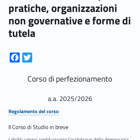
pratiche, organizzazioni
non governative e forme di
tutela
Link identifier #identifier__139276-1
Link identifier #identifier__139549-2
Fa
T
ce
w
b
itt
Corso di perfezionamento
o
er
o
a.a. 2025/2026
k
Regolamento del corso
Link identifier #identifier__80290-1
Il Corso di Studio in breve
I diritti umani costituiscono l’architrave della democrazia.