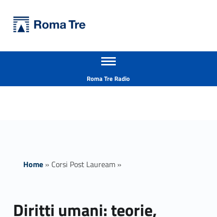
Primary Menu
Università Roma Tre
Diritti umani: teorie, pratiche, organizzazioni non governative e forme di tutela - Università Roma Tre
Apri il menu secondario
L’Università degli Studi Roma Tre è un’università giovane e per giovani, è nata nel 1992 ed è rapidamente cresciuta sia in termini di studenti che di corsi di studio offerti. Sono attivi 13 dipartimenti che offrono corsi di Laurea, Laurea magistrale, Master, Corsi di perfezionamento, Dottorati di ricerca e Scuole di specializzazione
Header info sidebar
Roma Tre Radio
Home
»
Corsi Post Lauream
»
Diritti umani: teorie,