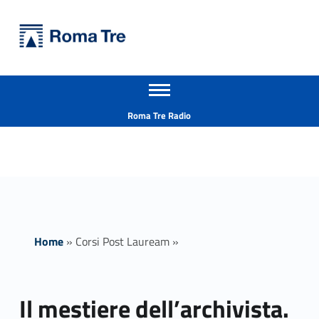
Primary Menu
Università Roma Tre
Il mestiere dell’archivista. Conservazione, tutela e valorizzazione degli archivi analogici e digitali - Università Roma Tre
Apri il menu secondario
L’Università degli Studi Roma Tre è un’università giovane e per giovani, è nata nel 1992 ed è rapidamente cresciuta sia in termini di studenti che di corsi di studio offerti. Sono attivi 13 dipartimenti che offrono corsi di Laurea, Laurea magistrale, Master, Corsi di perfezionamento, Dottorati di ricerca e Scuole di specializzazione
Header info sidebar
Roma Tre Radio
Home
»
Corsi Post Lauream
»
Il mestiere dell’archivista.