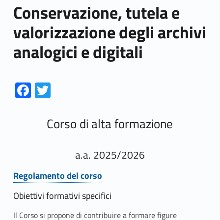
Conservazione, tutela e
valorizzazione degli archivi
analogici e digitali
Link identifier #identifier__184612-1
Link identifier #identifier__112803-2
Fa
T
ce
w
b
itt
Corso di alta formazione
o
er
o
a.a. 2025/2026
k
Regolamento del corso
Link identifier #identifier__146611-1
Obiettivi formativi specifici
Il Corso si propone di contribuire a formare figure