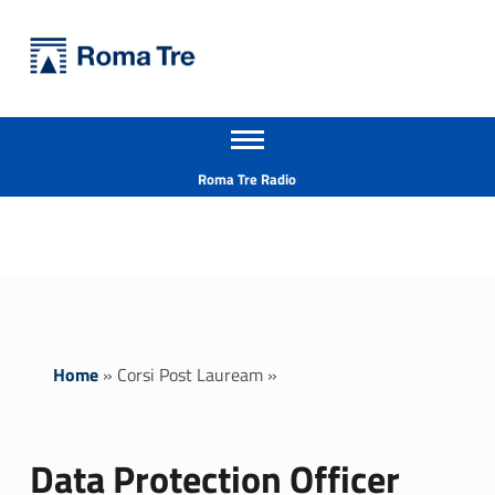
Primary Menu
Università Roma Tre
Data Protection Officer (DPO) - Università Roma Tre
Apri il menu secondario
L’Università degli Studi Roma Tre è un’università giovane e per giovani, è nata nel 1992 ed è rapidamente cresciuta sia in termini di studenti che di corsi di studio offerti. Sono attivi 13 dipartimenti che offrono corsi di Laurea, Laurea magistrale, Master, Corsi di perfezionamento, Dottorati di ricerca e Scuole di specializzazione
Header info sidebar
Roma Tre Radio
Home
»
Corsi Post Lauream
»
Data Protection Officer