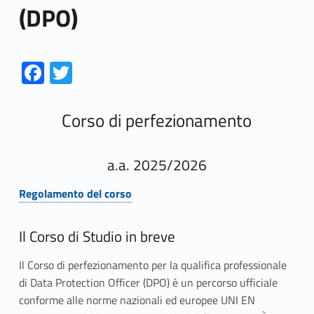
(DPO)
Link identifier #identifier__86459-1
Link identifier #identifier__101242-2
Fa
T
ce
w
b
itt
Corso di perfezionamento
o
er
o
a.a. 2025/2026
k
Regolamento del corso
Link identifier #identifier__93817-1
Il Corso di Studio in breve
Il Corso di perfezionamento per la qualifica professionale
di Data Protection Officer (DPO) è un percorso ufficiale
conforme alle norme nazionali ed europee UNI EN