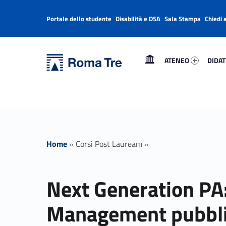
Portale dello studente
Disabilità e DSA
Sala Stampa
Chiedi 
Header info sidebar
Primary Menu
Ateneo 57576-1
Didatt
Università Roma Tre
ATENEO
DIDAT
Next Generation PA: Management pubblico, Innovazione, Politiche attive - Università Roma Tre
L’Università degli Studi Roma Tre è un’università giovane e per giovani, è nata nel 1992 ed è rapidamente cresciuta sia in termini di studenti che di corsi di studio offerti. Sono attivi 13 dipartimenti che offrono corsi di Laurea, Laurea magistrale, Master, Corsi di perfezionamento, Dottorati di ricerca e Scuole di specializzazione
Home
»
Corsi Post Lauream
»
Next Generation PA
Management pubbli