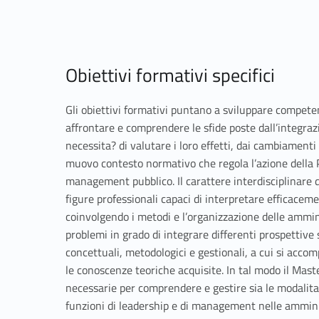
Link identifier #identifier__175559-2
Obiettivi formativi specifici
Gli obiettivi formativi puntano a sviluppare competenze
affrontare e comprendere le sfide poste dall’integrazi
necessita? di valutare i loro effetti, dai cambiamenti 
muovo contesto normativo che regola l’azione della P
management pubblico. Il carattere interdisciplinare d
figure professionali capaci di interpretare efficace
coinvolgendo i metodi e l’organizzazione delle ammin
problemi in grado di integrare differenti prospettive
concettuali, metodologici e gestionali, a cui si acco
le conoscenze teoriche acquisite. In tal modo il Mast
necessarie per comprendere e gestire sia le modalita?
funzioni di leadership e di management nelle amminis