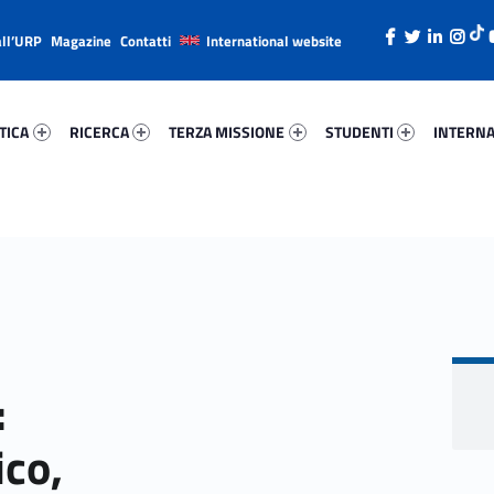
all’URP
Magazine
Contatti
International website
ica 51286-26
Ricerca 73127-38
Terza Missione 5195-49
Studenti 35516-66
Internazi
TICA
RICERCA
TERZA MISSIONE
STUDENTI
INTERNA
:
co,