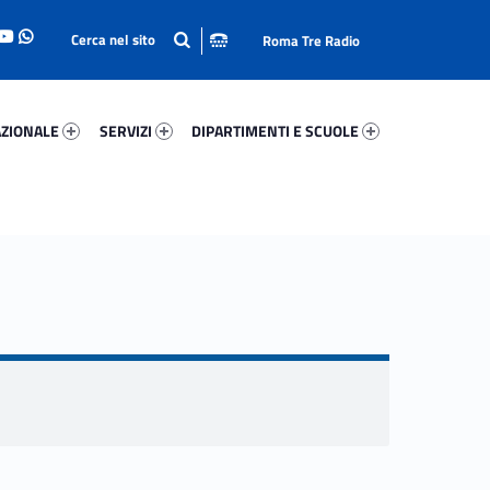
Roma Tre Radio
onale 25566-93
Servizi 4056-114
Dipartimenti E Scuole 54215-140
ZIONALE
SERVIZI
DIPARTIMENTI E SCUOLE