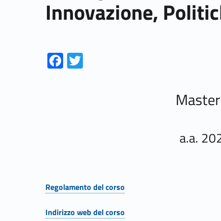
Innovazione, Politic
Link identifier #identifier__111887-1
Link identifier #identifier__183959-2
Fa
T
ce
w
b
itt
Master I
o
er
o
k
a.a. 2
Regolamento del corso
Link identifier #identifier__87989-1
Indirizzo web del corso