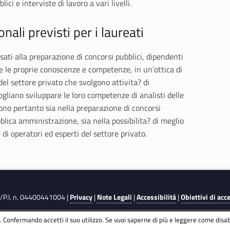
ci e interviste di lavoro a vari livelli.
nali previsti per i laureati
sati alla preparazione di concorsi pubblici, dipendenti
 le proprie conoscenze e competenze, in un’ottica di
del settore privato che svolgono attivita? di
gliano sviluppare le loro competenze di analisti delle
tono pertanto sia nella preparazione di concorsi
ubblica amministrazione, sia nella possibilita? di meglio
di operatori ed esperti del settore privato.
F./P.I. n. 04400441004 |
Privacy
|
Note Legali
|
Accessibilità
|
Obiettivi di acc
 Confermando accetti il suo utilizzo. Se vuoi saperne di più e leggere come disabi