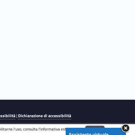
essibilità
|
Dichiarazione di accessibilità
litarne l'uso, consulta l'informativa estesa.
ENG
Accetta
Informativa
Assistente virtuale