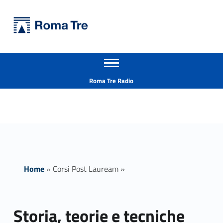
Primary Menu
Università Roma Tre
Storia, teorie e tecniche della letteratura per l’infanzia e l’adolescenza (STeLIA) - Università Roma Tre
Apri il menu secondario
L’Università degli Studi Roma Tre è un’università giovane e per giovani, è nata nel 1992 ed è rapidamente cresciuta sia in termini di studenti che di corsi di studio offerti. Sono attivi 13 dipartimenti che offrono corsi di Laurea, Laurea magistrale, Master, Corsi di perfezionamento, Dottorati di ricerca e Scuole di specializzazione
Header info sidebar
Roma Tre Radio
Home
»
Corsi Post Lauream
»
Storia, teorie e tecniche