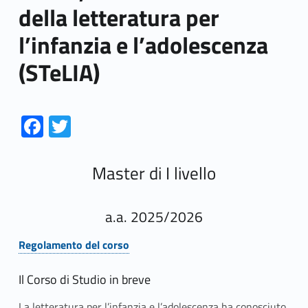
della letteratura per
l’infanzia e l’adolescenza
(STeLIA)
Link identifier #identifier__199604-1
Link identifier #identifier__35544-2
Fa
T
ce
w
b
itt
Master di I livello
o
er
o
a.a. 2025/2026
k
Regolamento del corso
Link identifier #identifier__43995-1
Il Corso di Studio in breve
La letteratura per l’infanzia e l’adolescenza ha conosciuto