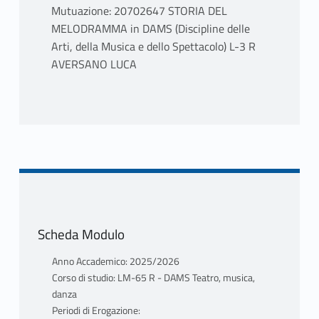
Mutuazione: 20702647 STORIA DEL
MELODRAMMA in DAMS (Discipline delle
Arti, della Musica e dello Spettacolo) L-3 R
AVERSANO LUCA
PROGRAMMA
L'OPERA ITALIANA DA MONTEVERDI A
PUCCINI.
SONO PREVISTE UNA PARTE GENERALE E
UNA PARTE MONOGRAFICA. NELLA PARTE
GENERALE, DI CARATTERE STORICO, SARÀ
RIPERCORSA L’EVOLUZIONE DEL
Scheda Modulo
MELODRAMMA DALLE ORIGINI FINO
ALL’INIZIO DEL XX SECOLO, NEI SUOI
Anno Accademico: 2025/2026
FONDAMENTALI AUTORI, PRINCIPI
Corso di studio: LM-65 R - DAMS Teatro, musica,
DRAMMATURGICI E STRUTTURE
danza
DRAMMATICO-MUSICALI. LA PARTE
Periodi di Erogazione: