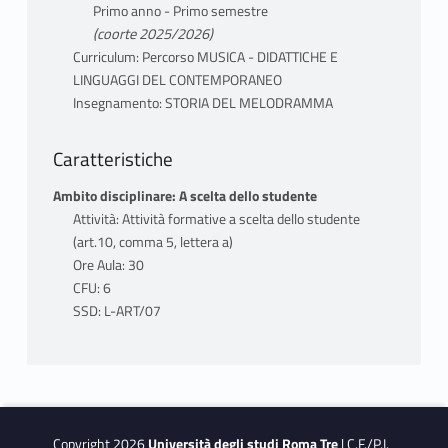
MONOGRAFICA RIGUARDERÀ LO STUDIO E
Primo anno - Primo semestre
L’ANALISI DI TRE OPERE TRATTE DAL
(coorte 2025/2026)
REPERTORIO CLASSICO, CHE VERRANNO
Curriculum: Percorso MUSICA - DIDATTICHE E
INDICATE ALL'INIZIO DELLE LEZIONI E
LINGUAGGI DEL CONTEMPORANEO
Insegnamento: STORIA DEL MELODRAMMA
SELEZIONATE ANCHE IN BASE AL
CARTELLONE DEL TEATRO DELL'OPERA DI
ROMA
Caratteristiche
Ambito disciplinare: A scelta dello studente
Attività: Attività formative a scelta dello studente
TESTI ADOTTATI
(art.10, comma 5, lettera a)
- GILLES DE VAN, L’OPERA ITALIANA. LA
Ore Aula: 30
PRODUZIONE, L’ESTETICA, I CAPOLAVORI,
CFU: 6
CAROCCI, 2012 (PRIMA ED. 2002).
SSD: L-ART/07
- SELEZIONE DI SAGGI E AUDIOVISIVI
INDICATI DAL DOCENTE ALL’INIZIO DELLE
LEZIONI. I SAGGI SONO DISPONIBILI IN PDF
SU MOODLE E SUL GRUPPO TEAMS DEL
CORSO LE TRE OPERE OGGETTO DI
Copyright 2026
Università degli studi Roma Tre
| C.F./P.I.