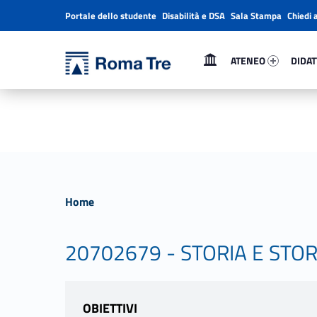
Portale dello studente
Disabilità e DSA
Sala Stampa
Chiedi 
Header info sidebar
Primary Menu
Ateneo 8225-1
Didatt
Università Roma Tre
Università Roma Tre
ATENEO
DIDAT
L’Università degli Studi Roma Tre è un’università giovane e per giovani, è nata nel 1992 ed è rapidamente cresciuta sia in termini di studenti che di corsi di studio offerti. Sono attivi 13 dipartimenti che offrono corsi di Laurea, Laurea magistrale, Master, Corsi di perfezionamento, Dottorati di ricerca e Scuole di specializzazione
Home
20702679 - STORIA E ST
OBIETTIVI