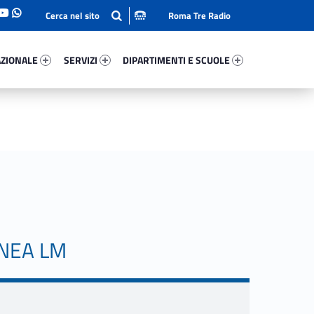
Roma Tre Radio
onale 37918-93
Servizi 10043-114
Dipartimenti E Scuole 90629-140
ZIONALE
SERVIZI
DIPARTIMENTI E SCUOLE
ANEA LM