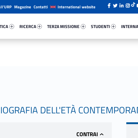
all’URP
Magazine
Contatti
International website
ica 82578-26
Ricerca 40183-38
Terza Missione 53421-49
Studenti 77876-66
Internazi
TICA
RICERCA
TERZA MISSIONE
STUDENTI
INTERNA
ORIOGRAFIA DELL'ETÀ CONTEMPOR