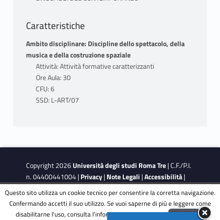
Caratteristiche
Ambito disciplinare: Discipline dello spettacolo, della
musica e della costruzione spaziale
Attività: Attività formative caratterizzanti
Ore Aula: 30
CFU: 6
SSD: L-ART/07
Copyright 2026
Università degli studi Roma Tre
| C.F./P.I.
n. 04400441004 |
Privacy
|
Note Legali
|
Accessibilità
|
Obiettivi di accessibilità
|
Dichiarazione di accessibilità
Questo sito utilizza un cookie tecnico per consentire la corretta navigazione.
Confermando accetti il suo utilizzo. Se vuoi saperne di più e leggere come
disabilitarne l'uso, consulta l'informativa estesa.
ENG
Accetta
This site is protected by reCAPTCHA and the Google
Privacy