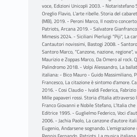
voce, Edizioni Unicopli 2003. - Notaristefano S
Oreglio Flavio, L’arte ribelle. Storia del caba
(MB), 2019. - Peroni Marco, Il nostro concer
Patriots, Arcana 2019. - Salvatore Gianfranco,
Mimesis 2024. - Siciliani Pierluigi "Piji", La 
Cantautori novissimi, Bastogi 2008. - Santoro
Santoro Marco, "Canzone, nazione, regione", vo
Maurizio e Zoppas Marco, Da Omero al rock. Qu
Palindromo 2018. - Volpi Alessandro, La ballat
italiana: - Bico Mauro - Guido Massimiliano, P
Francesco, La citazione è sintomo d'amore. Can
2016. - Cosi Claudio - Ivaldi Federica, Fabriz
Mille papaveri rossi. Storia d’Italia attravers
Franco Giovanni e Nobile Stefano, L’Italia che 
Editrice 1995. - Guglielmo Federico, Voci d’au
2006. - Jachia Paolo, La canzone d’autore ita
Eugenio, Andarsene sognando. L’emigrazione 
Rennis Fernando, Patriots. La musica italiana