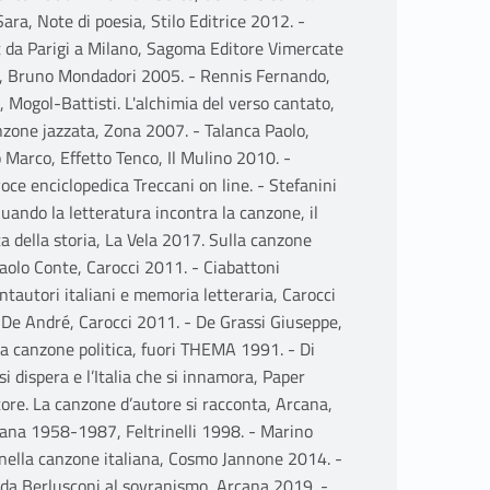
ara, Note di poesia, Stilo Editrice 2012. -
ret da Parigi a Milano, Sagoma Editore Vimercate
to, Bruno Mondadori 2005. - Rennis Fernando,
 Mogol-Battisti. L'alchimia del verso cantato,
canzone jazzata, Zona 2007. - Talanca Paolo,
 Marco, Effetto Tenco, Il Mulino 2010. -
ce enciclopedica Treccani on line. - Stefanini
ando la letteratura incontra la canzone, il
a della storia, La Vela 2017. Sulla canzone
aolo Conte, Carocci 2011. - Ciabattoni
tautori italiani e memoria letteraria, Carocci
io De André, Carocci 2011. - De Grassi Giuseppe,
o la canzone politica, fuori THEMA 1991. - Di
si dispera e l’Italia che si innamora, Paper
tore. La canzone d’autore si racconta, Arcana,
liana 1958-1987, Feltrinelli 1998. - Marino
nella canzone italiana, Cosmo Jannone 2014. -
 da Berlusconi al sovranismo, Arcana 2019. -