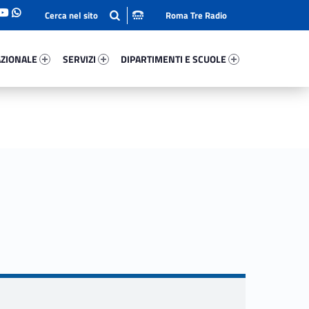
Roma Tre Radio
onale 2205-93
Servizi 92238-114
Dipartimenti E Scuole 33972-140
ZIONALE
SERVIZI
DIPARTIMENTI E SCUOLE