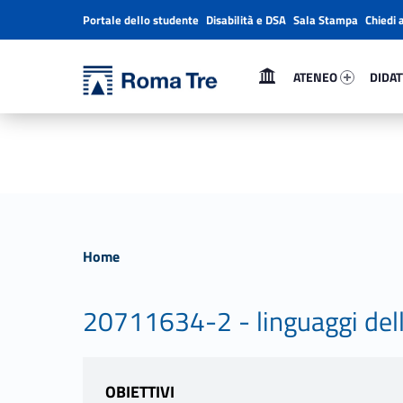
Portale dello studente
Disabilità e DSA
Sala Stampa
Chiedi 
Header info sidebar
Primary Menu
Ateneo 83127-1
Didatt
Università Roma Tre
Università Roma Tre
ATENEO
DIDAT
L’Università degli Studi Roma Tre è un’università giovane e per giovani, è nata nel 1992 ed è rapidamente cresciuta sia in termini di studenti che di corsi di studio offerti. Sono attivi 13 dipartimenti che offrono corsi di Laurea, Laurea magistrale, Master, Corsi di perfezionamento, Dottorati di ricerca e Scuole di specializzazione
Home
20711634-2 - linguaggi del
OBIETTIVI