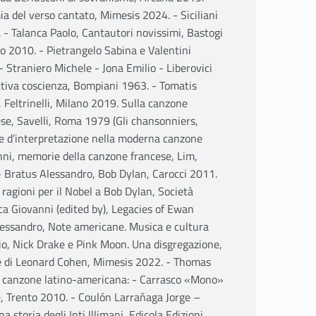
ia del verso cantato, Mimesis 2024. - Siciliani
. - Talanca Paolo, Cantautori novissimi, Bastogi
no 2010. - Pietrangelo Sabina e Valentini
 - Straniero Michele - Jona Emilio - Liberovici
attiva coscienza, Bompiani 1963. - Tomatis
, Feltrinelli, Milano 2019. Sulla canzone
ese, Savelli, Roma 1979 (Gli chansonniers,
 e d’interpretazione nella moderna canzone
nni, memorie della canzone francese, Lim,
 Bratus Alessandro, Bob Dylan, Carocci 2011.
 ragioni per il Nobel a Bob Dylan, Società
ca Giovanni (edited by), Legacies of Ewan
lessandro, Note americane. Musica e cultura
io, Nick Drake e Pink Moon. Una disgregazione,
rte di Leonard Cohen, Mimesis 2022. - Thomas
a canzone latino-americana: - Carrasco «Mono»
ne, Trento 2010. - Coulón Larraňaga Jorge –
storia degli Inti Illimani, Edicola Edizioni,