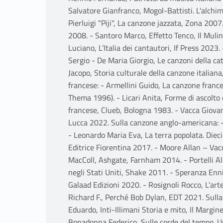
Salvatore Gianfranco, Mogol-Battisti. L'alchim
Pierluigi "Piji", La canzone jazzata, Zona 2007
2008. - Santoro Marco, Effetto Tenco, Il Muli
Luciano, L’Italia dei cantautori, If Press 2023.
Sergio - De Maria Giorgio, Le canzoni della c
Jacopo, Storia culturale della canzone italiana
francese: - Armellini Guido, La canzone franc
Thema 1996). - Licari Anita, Forme di ascolto
francese, Clueb, Bologna 1983. - Vacca Giova
Lucca 2022. Sulla canzone anglo-americana: -
- Leonardo Maria Eva, La terra popolata. Dieci
Editrice Fiorentina 2017. - Moore Allan – Vac
MacColl, Ashgate, Farnham 2014. - Portelli A
negli Stati Uniti, Shake 2011. - Speranza Enn
Galaad Edizioni 2020. - Rosignoli Rocco, L’a
Richard F., Perché Bob Dylan, EDT 2021. Sull
Eduardo, Inti-Illimani Storia e mito, Il Margi
Bonadonna Federico, Sulle corde del tempo. Una 