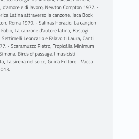
tta, d’amore e di lavoro, Newton Compton 1977. -
erica Latina attraverso la canzone, Jaca Book
on, Roma 1979. - Salinas Horacio, La cançion
Fabio, La canzone d'autore latina, Bastogi
 Settimelli Leoncarlo e Falavolti Laura, Canti
77. - Scaramuzzo Pietro, Tropicália Minimum
imona, Birds of passage. I musicisti
a, La sirena nel solco, Guida Editore - Vacca
2013.