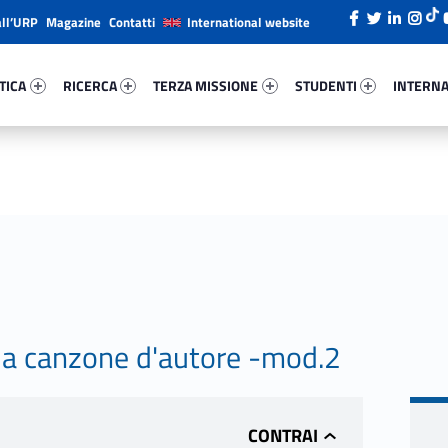
all’URP
Magazine
Contatti
International website
ica 50106-26
Ricerca 85763-38
Terza Missione 30381-49
Studenti 67165-66
Internazi
TICA
RICERCA
TERZA MISSIONE
STUDENTI
INTERNA
la canzone d'autore -mod.2