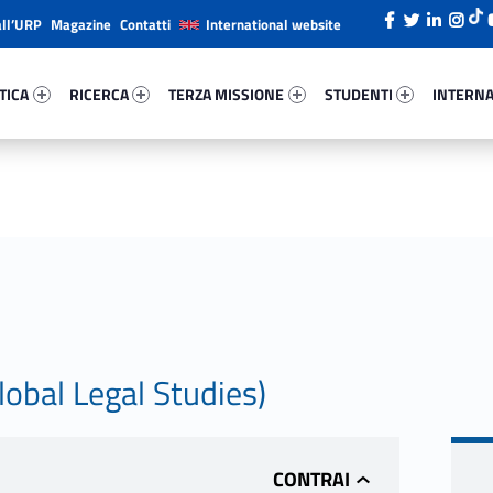
all’URP
Magazine
Contatti
International website
ica 33489-26
Ricerca 87693-38
Terza Missione 9526-49
Studenti 13710-66
Internazi
TICA
RICERCA
TERZA MISSIONE
STUDENTI
INTERNA
obal Legal Studies)