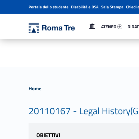
Portale dello studente
Disabilità e DSA
Sala Stampa
Chiedi 
Header info sidebar
Primary Menu
Ateneo 98569-1
Didatt
Università Roma Tre
Università Roma Tre
ATENEO
DIDAT
L’Università degli Studi Roma Tre è un’università giovane e per giovani, è nata nel 1992 ed è rapidamente cresciuta sia in termini di studenti che di corsi di studio offerti. Sono attivi 13 dipartimenti che offrono corsi di Laurea, Laurea magistrale, Master, Corsi di perfezionamento, Dottorati di ricerca e Scuole di specializzazione
Home
20110167 - Legal History(Gl
OBIETTIVI