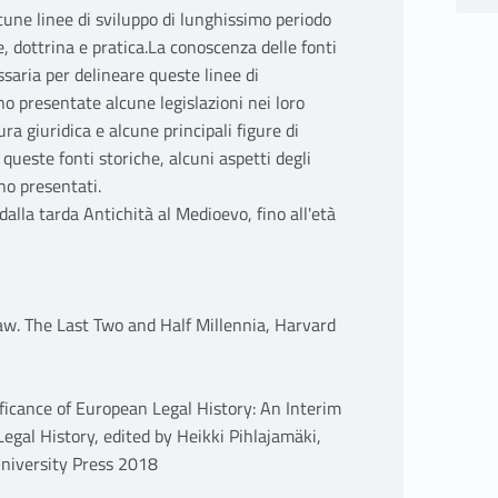
alcune linee di sviluppo di lunghissimo periodo
e, dottrina e pratica.La conoscenza delle fonti
ssaria per delineare queste linee di
no presentate alcune legislazioni nei loro
tura giuridica e alcune principali figure di
i queste fonti storiche, alcuni aspetti degli
nno presentati.
alla tarda Antichità al Medioevo, fino all'età
w. The Last Two and Half Millennia, Harvard
ficance of European Legal History: An Interim
gal History, edited by Heikki Pihlajamäki,
niversity Press 2018