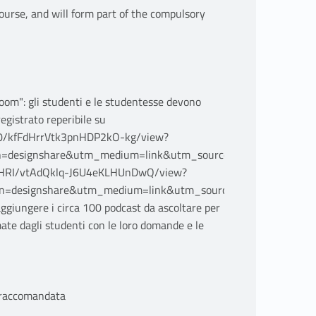
ourse, and will form part of the compulsory
sroom": gli studenti e le studentesse devono
egistrato reperibile su
0/kfFdHrrVtk3pnHDP2kO-kg/view?
designshare&utm_medium=link&utm_source=publishsharelink
6HRI/vtAdQklq-J6U4eKLHUnDwQ/view?
designshare&utm_medium=link&utm_source=publishsharelin
raggiungere i circa 100 podcast da ascoltare per
mate dagli studenti con le loro domande e le
e raccomandata