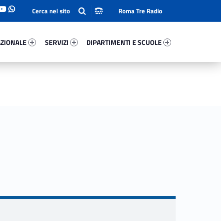
Roma Tre Radio
onale 34027-93
Servizi 2166-114
Dipartimenti E Scuole 54474-140
ZIONALE
SERVIZI
DIPARTIMENTI E SCUOLE