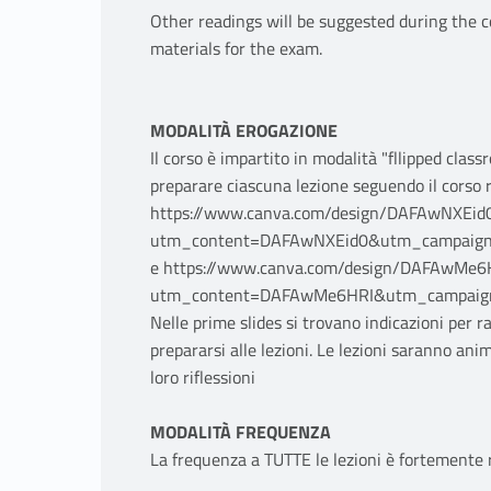
Other readings will be suggested during the c
materials for the exam.
MODALITÀ EROGAZIONE
Il corso è impartito in modalità "fllipped clas
preparare ciascuna lezione seguendo il corso r
https://www.canva.com/design/DAFAwNXEid
utm_content=DAFAwNXEid0&utm_campaign=
e https://www.canva.com/design/DAFAwMe
utm_content=DAFAwMe6HRI&utm_campaign=
Nelle prime slides si trovano indicazioni per 
prepararsi alle lezioni. Le lezioni saranno ani
loro riflessioni
MODALITÀ FREQUENZA
La frequenza a TUTTE le lezioni è fortement