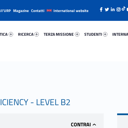
all’URP
Magazine
Contatti
International website
ica 54466-26
Ricerca 20677-38
Terza Missione 8621-49
Studenti 46541-66
Internazi
TICA
RICERCA
TERZA MISSIONE
STUDENTI
INTERNA
CIENCY - LEVEL B2