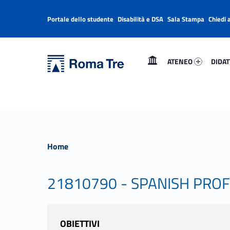
Portale dello studente
Disabilità e DSA
Sala Stampa
Chiedi 
Header info sidebar
Primary Menu
Ateneo 45727-1
Didatt
Università Roma Tre
Università Roma Tre
ATENEO
DIDAT
L’Università degli Studi Roma Tre è un’università giovane e per giovani, è nata nel 1992 ed è rapidamente cresciuta sia in termini di studenti che di corsi di studio offerti. Sono attivi 13 dipartimenti che offrono corsi di Laurea, Laurea magistrale, Master, Corsi di perfezionamento, Dottorati di ricerca e Scuole di specializzazione
Home
21810790 - SPANISH PROFI
OBIETTIVI