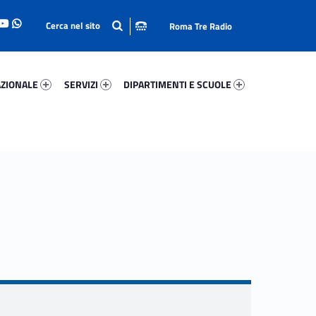
Roma Tre Radio
onale 13999-93
Servizi 21198-114
Dipartimenti E Scuole 52107-140
ZIONALE
SERVIZI
DIPARTIMENTI E SCUOLE