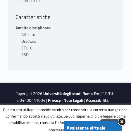
Curriculum:
Caratteristiche
Ambito disciplinare:
Attività:
Ore Aula:
CFU: 0
SSD:
Copyright 2026
Università degli studi Roma Tre
| C.F./P.I.
n. 04400441004 |
Privacy
|
Note Legali
|
Accessibilità
|
Obiettivi di accessibilità
|
Dichiarazione di accessibilità
Questo sito utilizza un cookie tecnico per consentire la corretta navigazione.
Confermando accetti il suo utilizzo. Se vuoi saperne di più e leggere come
disabilitarne l'uso, consulta l'informativa estesa.
ENG
Accetta
This site is protected by reCAPTCHA and the Google
Privacy
Assistente virtuale
Menu
Informativa completa
Policy
and
Terms of Service
apply.