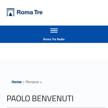
Primary Menu
Università Roma Tre
PAOLO BENVENUTI - Università Roma Tre
Apri il menu secondario
L’Università degli Studi Roma Tre è un’università giovane e per giovani, è nata nel 1992 ed è rapidamente cresciuta sia in termini di studenti che di corsi di studio offerti. Sono attivi 13 dipartimenti che offrono corsi di Laurea, Laurea magistrale, Master, Corsi di perfezionamento, Dottorati di ricerca e Scuole di specializzazione
Header info sidebar
Roma Tre Radio
Home
»
Persone
»
PAOLO BENVENUTI