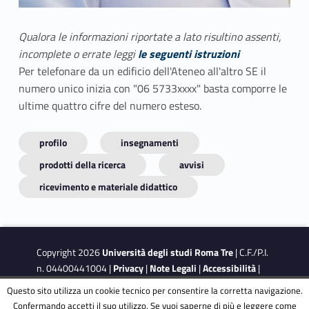
Qualora le informazioni riportate a lato risultino assenti,
incomplete o errate leggi
le seguenti istruzioni
Per telefonare da un edificio dell'Ateneo all'altro SE il
numero unico inizia con "06 5733xxxx" basta comporre le
ultime quattro cifre del numero esteso.
profilo
insegnamenti
prodotti della ricerca
avvisi
ricevimento e materiale didattico
Copyright 2026
Università degli studi Roma Tre
| C.F./P.I.
n. 04400441004 |
Privacy
|
Note Legali
|
Accessibilità
|
Obiettivi di accessibilità
|
Dichiarazione di accessibilità
Questo sito utilizza un cookie tecnico per consentire la corretta navigazione.
Confermando accetti il suo utilizzo. Se vuoi saperne di più e leggere come