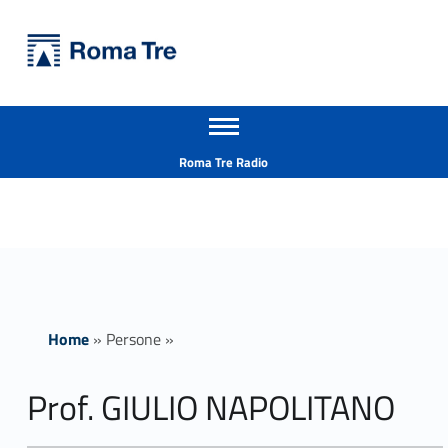
Primary Menu
Università Roma Tre
Prof. GIULIO NAPOLITANO - Università Roma Tre
Apri il menu secondario
L’Università degli Studi Roma Tre è un’università giovane e per giovani, è nata nel 1992 ed è rapidamente cresciuta sia in termini di studenti che di corsi di studio offerti. Sono attivi 13 dipartimenti che offrono corsi di Laurea, Laurea magistrale, Master, Corsi di perfezionamento, Dottorati di ricerca e Scuole di specializzazione
Header info sidebar
Roma Tre Radio
Home
»
Persone
»
Prof. GIULIO NAPOLITANO