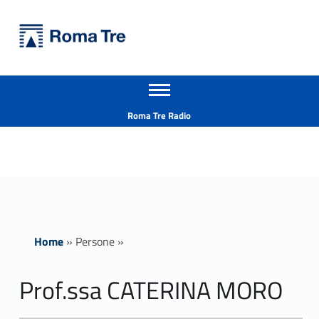
Primary Menu
Università Roma Tre
Prof.ssa CATERINA MORO - Università Roma Tre
Apri il menu secondario
L’Università degli Studi Roma Tre è un’università giovane e per giovani, è nata nel 1992 ed è rapidamente cresciuta sia in termini di studenti che di corsi di studio offerti. Sono attivi 13 dipartimenti che offrono corsi di Laurea, Laurea magistrale, Master, Corsi di perfezionamento, Dottorati di ricerca e Scuole di specializzazione
Header info sidebar
Roma Tre Radio
Home
»
Persone
»
Prof.ssa CATERINA MORO