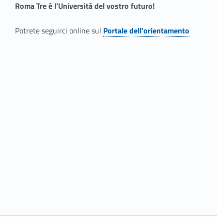
0
Roma Tre è l’Università del vostro futuro!
2
Potrete seguirci online sul
Portale dell'orientamento
Link identifier #identifier__9240-1
2