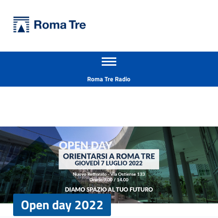
Primary Menu
Università Roma Tre
Open day 2022 - Università Roma Tre
Apri il menu secondario
L’Università degli Studi Roma Tre è un’università giovane e per giovani, è nata nel 1992 ed è rapidamente cresciuta sia in termini di studenti che di corsi di studio offerti. Sono attivi 13 dipartimenti che offrono corsi di Laurea, Laurea magistrale, Master, Corsi di perfezionamento, Dottorati di ricerca e Scuole di specializzazione
Header info sidebar
Roma Tre Radio
Open day 2022