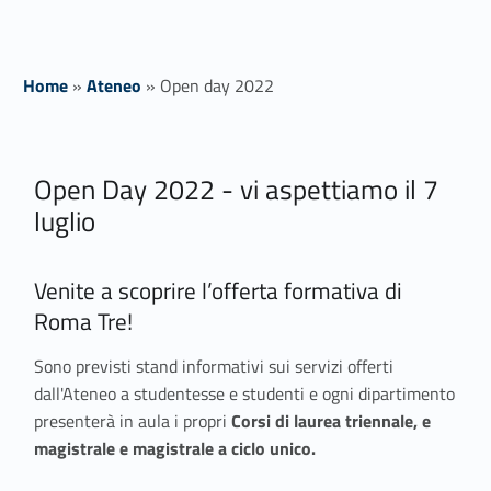
Home
»
Ateneo
»
Open day 2022
O
Open Day 2022 - vi aspettiamo il 7
p
luglio
e
n
Venite a scoprire l’offerta formativa di
Roma Tre!
d
a
Sono previsti stand informativi sui servizi offerti
dall'Ateneo a studentesse e studenti e ogni dipartimento
y
presenterà in aula i propri
Corsi di laurea triennale, e
magistrale e magistrale a ciclo unico.
2