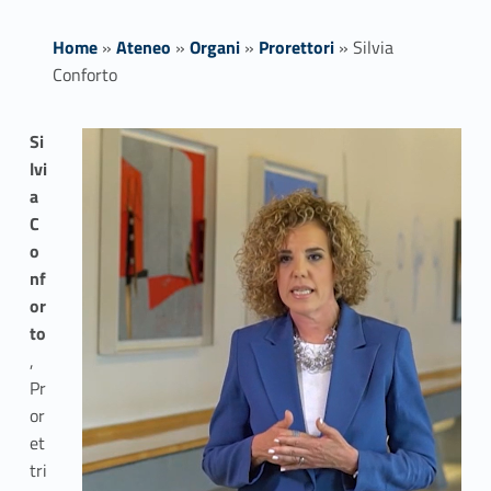
Home
»
Ateneo
»
Organi
»
Prorettori
»
Silvia
Conforto
S
Si
lvi
i
a
l
C
o
v
nf
or
i
to
a
,
Pr
C
or
o
et
tri