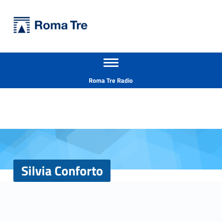
Primary Menu
Università Roma Tre
Silvia Conforto - Università Roma Tre
Apri il menu secondario
L’Università degli Studi Roma Tre è un’università giovane e per giovani, è nata nel 1992 ed è rapidamente cresciuta sia in termini di studenti che di corsi di studio offerti. Sono attivi 13 dipartimenti che offrono corsi di Laurea, Laurea magistrale, Master, Corsi di perfezionamento, Dottorati di ricerca e Scuole di specializzazione
Header info sidebar
Roma Tre Radio
Silvia Conforto