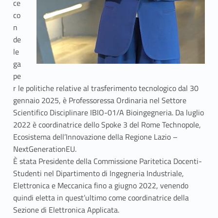
n
ce
co
f
n
o
de
le
r
ga
t
pe
r le politiche relative al trasferimento tecnologico dal 30
o
gennaio 2025, è Professoressa Ordinaria nel Settore
Scientifico Disciplinare IBIO-01/A Bioingegneria. Da luglio
2022 è coordinatrice dello Spoke 3 del Rome Technopole,
Ecosistema dell’Innovazione della Regione Lazio –
NextGenerationEU.
È stata Presidente della Commissione Paritetica Docenti-
Studenti nel Dipartimento di Ingegneria Industriale,
Elettronica e Meccanica fino a giugno 2022, venendo
quindi eletta in quest’ultimo come coordinatrice della
Sezione di Elettronica Applicata.