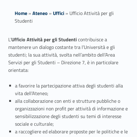
Home
»
Ateneo
»
Uffici
»
Ufficio Attività per gli
Studenti
U
L’
Ufficio Attività per gli Studenti
contribuisce a
mantenere un dialogo costante tra l’Università e gli
f
studenti; la sua attività, svolta nell’ambito dell’Area
f
Servizi per gli Studenti – Direzione 7, è in particolare
orientata:
i
a favorire la partecipazione attiva degli studenti alla
c
vita dell’Ateneo;
i
alla collaborazione con enti e strutture pubbliche o
organizzazioni non profit per attività di informazione e
o
sensibilizzazione degli studenti su temi di interesse
A
sociale e culturale;
a raccogliere ed elaborare proposte per le politiche e le