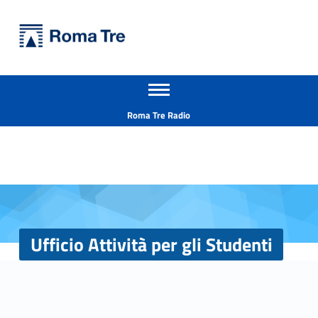
Primary Menu
Università Roma Tre
Ufficio Attività per gli Studenti - Università Roma Tre
Apri il menu secondario
L’Università degli Studi Roma Tre è un’università giovane e per giovani, è nata nel 1992 ed è rapidamente cresciuta sia in termini di studenti che di corsi di studio offerti. Sono attivi 13 dipartimenti che offrono corsi di Laurea, Laurea magistrale, Master, Corsi di perfezionamento, Dottorati di ricerca e Scuole di specializzazione
Header info sidebar
Roma Tre Radio
Ufficio Attività per gli Studenti