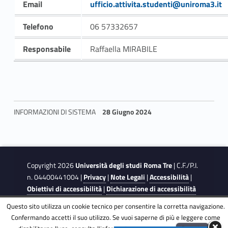
l
Link identifier #identifier__33975-1
Email
ufficio.attivita.studenti@uniroma3.it
i
Telefono
06 57332657
S
Responsabile
Raffaella MIRABILE
t
u
d
INFORMAZIONI DI SISTEMA
28 Giugno 2024
e
Skip back to navigation
n
t
Copyright 2026
Università degli studi Roma Tre
| C.F./P.I.
i
n. 04400441004 |
Privacy
|
Note Legali
|
Accessibilità
|
Obiettivi di accessibilità
|
Dichiarazione di accessibilità
Questo sito utilizza un cookie tecnico per consentire la corretta navigazione.
This site is protected by reCAPTCHA and the Google
Privacy
Confermando accetti il suo utilizzo. Se vuoi saperne di più e leggere come