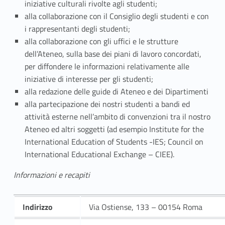
t
iniziative culturali rivolte agli studenti;
alla collaborazione con il Consiglio degli studenti e con
t
i rappresentanti degli studenti;
i
alla collaborazione con gli uffici e le strutture
dell’Ateneo, sulla base dei piani di lavoro concordati,
v
per diffondere le informazioni relativamente alle
i
iniziative di interesse per gli studenti;
alla redazione delle guide di Ateneo e dei Dipartimenti
t
alla partecipazione dei nostri studenti a bandi ed
attività esterne nell’ambito di convenzioni tra il nostro
à
Ateneo ed altri soggetti (ad esempio Institute for the
p
International Education of Students -IES; Council on
International Educational Exchange – CIEE).
e
Informazioni e recapiti
r
g
Indirizzo
Via Ostiense, 133 – 00154 Roma