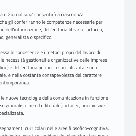
ria e Giornalismo' consentirà a ciascuno/a
i che gli conferiranno le competenze necessarie per
e dell'informazione, dell'editoria libraria cartacea,
o, generalista o specifico.
/essa le conoscenze e i metodi propri del lavoro di
lle necessità gestionali e organizzative delle imprese
line) e dell'editoria periodica specializzata e non
ale, e nella costante consapevolezza del carattere
 contemporanea.
re le nuove tecnologie della comunicazione in funzione
e giornalistiche ed editoriali (cartacee, audiovisive,
pecializzata.
segnamenti curricolari nelle aree filosofico-cognitiva,
ociologica, estetico-ambientale, oltre che attraverso