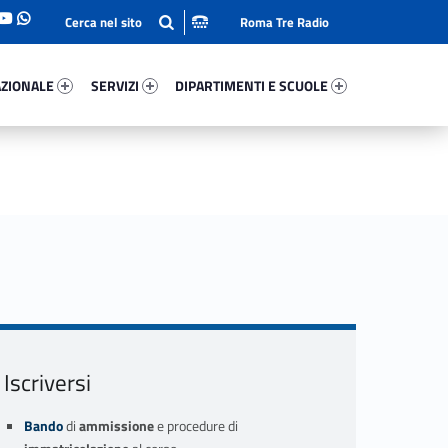
Roma Tre Radio
onale 1061-93
Servizi 77604-114
Dipartimenti E Scuole 72271-140
ZIONALE
SERVIZI
DIPARTIMENTI E SCUOLE
Iscriversi
Bando
di
ammissione
e procedure di