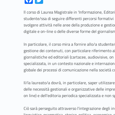
ce
w
ll corso di Laurea Magistrale in 'Informazione, Edito
b
itt
studente/ssa di seguire differenti percorsi formativ
o
er
svolgere attività nelle aree della produzione e gestion
o
digitale e on-line o delle diverse forme del giornalism
k
In particolare, il corso mira a fornire allo/a studente
gestione dei contenuti, con particolare riferimento a
giornalistiche ed editoriali (cartacee, audiovisive, on 
specializzata, in un contesto nazionale e internazion
globale dei processi di comunicazione nella società
Il/la laureato/a dovrà, in particolare, saper utilizza
delle necessità gestionali e organizzative delle impres
on line) e dell'editoria periodica specializzata e non s
Ciò sarà perseguito attraverso l'integrazione degli in
linguistico-pragmatica, storico-politica, economico-s