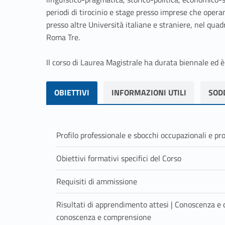
periodi di tirocinio e stage presso imprese che opera
presso altre Università italiane e straniere, nel quad
Roma Tre.
Il corso di Laurea Magistrale ha durata biennale ed è
Skip back to navigation
LINK IDENTIFIER #IDENTIFIER__40011-1
LINK IDENTIFIER #IDENTIFIER__11047-2
LINK IDENTIFIER #IDENTIFIER__79-3
OBIETTIVI
INFORMAZIONI UTILI
SOD
OBIETTIVI
Profilo professionale e sbocchi occupazionali e prof
Specialisti dell'informazione e dei sistemi edito
Obiettivi formativi specifici del Corso
Gli sbocchi professionali previsti direttamente p
L'obiettivo del CdL è la focalizzazione e l'appro
“Informazione, Editoria e Giornalismo” risiedono
Requisiti di ammissione
comunicazione, attraverso un approccio multidis
ed editoriali, con particolare riferimento alle pro
Per l'ammissione al Corso di studio in “Informazi
orientato alla specializzazione. A conclusione de
produzione cinematografica, di video e di program
Risultati di apprendimento attesi | Conoscenza e 
conoscenze corrispondenti al possesso di una La
competenze necessarie all'uso delle nuove tecno
e altri servizi informatici (elaborazione dei dati,
conoscenza e comprensione
con successo un percorso formativo secondo qu