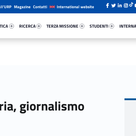
all’URP
Magazine
Contatti
International website
ica 62499-26
Ricerca 18842-38
Terza Missione 77676-49
Studenti 35390-66
Internazi
TICA
RICERCA
TERZA MISSIONE
STUDENTI
INTERNA
ria, giornalismo