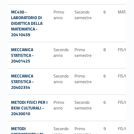
MC430 -
Primo
Secondo
6
MAT/04
LABORATORIO DI
anno
semestre
DIDATTICA DELLA
MATEMATICA -
20410459
MECCANICA
Secondo
Primo
8
FIS/02
STATISTICA -
anno
semestre
20401425
MECCANICA
Secondo
Primo
6
FIS/02
STATISTICA -
anno
semestre
20402354
METODI FISICI PER I
Primo
Secondo
6
FIS/07
BENI CULTURALI -
anno
semestre
20430010
METODI
Secondo
Primo
9
FIS/03