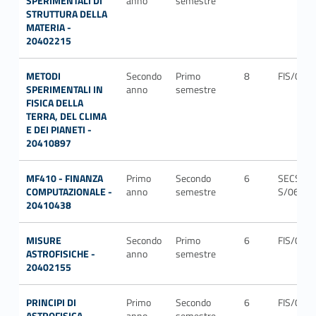
SPERIMENTALI DI
anno
semestre
STRUTTURA DELLA
MATERIA -
20402215
METODI
Secondo
Primo
8
FIS/06
SPERIMENTALI IN
anno
semestre
FISICA DELLA
TERRA, DEL CLIMA
E DEI PIANETI -
20410897
MF410 - FINANZA
Primo
Secondo
6
SECS-
COMPUTAZIONALE -
anno
semestre
S/06
20410438
MISURE
Secondo
Primo
6
FIS/05
ASTROFISICHE -
anno
semestre
20402155
PRINCIPI DI
Primo
Secondo
6
FIS/05
ASTROFISICA -
anno
semestre