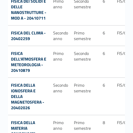
FISICA DEI SOLIDI E
Primo
Secondo
6
FIS/03
DELLE
anno
semestre
NANOSTRUTTURE -
MOD A - 20410711
FISICA DEL CLIMA -
Secondo
Primo
6
FIS/06
20402259
anno
semestre
FISICA
Primo
Secondo
6
FIS/06
DELL'ATMOSFERA E
anno
semestre
METEOROLOGIA -
20410879
FISICA DELLA
Secondo
Primo
6
FIS/06
IONOSFERA E
anno
semestre
DELLA
MAGNETOSFERA -
20402026
FISICA DELLA
Primo
Primo
8
FIS/03
MATERIA
anno
semestre