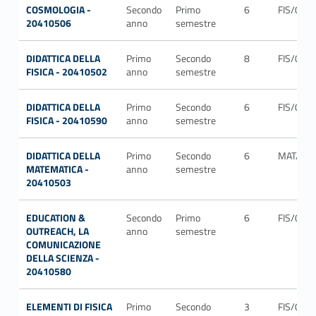
COSMOLOGIA -
Secondo
Primo
6
FIS/05
20410506
anno
semestre
DIDATTICA DELLA
Primo
Secondo
8
FIS/08
FISICA - 20410502
anno
semestre
DIDATTICA DELLA
Primo
Secondo
6
FIS/08
FISICA - 20410590
anno
semestre
DIDATTICA DELLA
Primo
Secondo
6
MAT/04
MATEMATICA -
anno
semestre
20410503
EDUCATION &
Secondo
Primo
6
FIS/08
OUTREACH, LA
anno
semestre
COMUNICAZIONE
DELLA SCIENZA -
20410580
ELEMENTI DI FISICA
Primo
Secondo
3
FIS/02