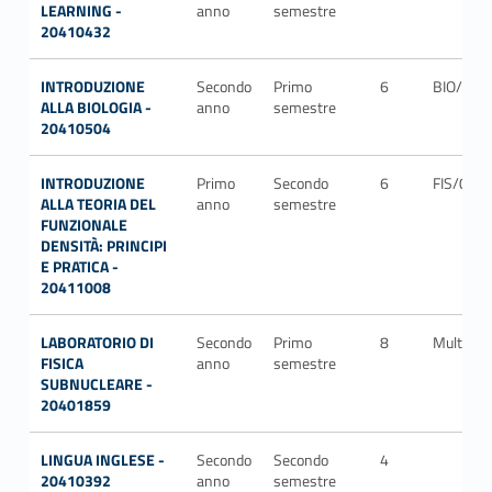
LEARNING -
anno
semestre
20410432
INTRODUZIONE
Secondo
Primo
6
BIO/13
ALLA BIOLOGIA -
anno
semestre
20410504
INTRODUZIONE
Primo
Secondo
6
FIS/03
ALLA TEORIA DEL
anno
semestre
FUNZIONALE
DENSITÀ: PRINCIPI
E PRATICA -
20411008
LABORATORIO DI
Secondo
Primo
8
Multiplo
FISICA
anno
semestre
SUBNUCLEARE -
20401859
LINGUA INGLESE -
Secondo
Secondo
4
20410392
anno
semestre