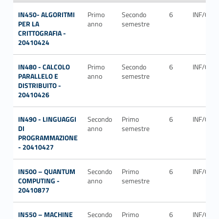
IN450- ALGORITMI
Primo
Secondo
6
INF/01
PER LA
anno
semestre
CRITTOGRAFIA -
20410424
IN480 - CALCOLO
Primo
Secondo
6
INF/01
PARALLELO E
anno
semestre
DISTRIBUITO -
20410426
IN490 - LINGUAGGI
Secondo
Primo
6
INF/01
DI
anno
semestre
PROGRAMMAZIONE
- 20410427
IN500 – QUANTUM
Secondo
Primo
6
INF/01
COMPUTING -
anno
semestre
20410877
IN550 – MACHINE
Secondo
Primo
6
INF/01