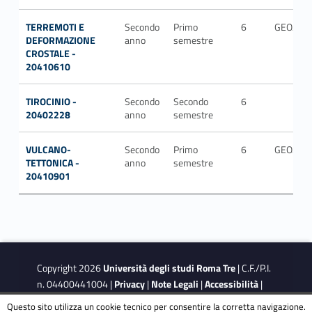
TERREMOTI E
Secondo
Primo
6
GEO/10
DEFORMAZIONE
anno
semestre
CROSTALE -
20410610
TIROCINIO -
Secondo
Secondo
6
20402228
anno
semestre
VULCANO-
Secondo
Primo
6
GEO/03
TETTONICA -
anno
semestre
20410901
Copyright 2026
Università degli studi Roma Tre
| C.F./P.I.
n. 04400441004 |
Privacy
|
Note Legali
|
Accessibilità
|
Obiettivi di accessibilità
|
Dichiarazione di accessibilità
Questo sito utilizza un cookie tecnico per consentire la corretta navigazione.