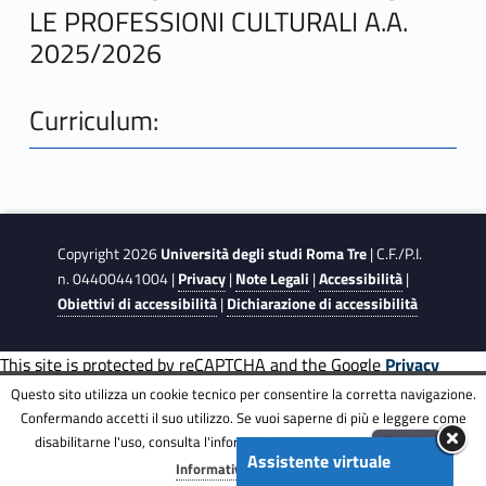
LE PROFESSIONI CULTURALI A.A.
2025/2026
Curriculum:
Copyright 2026
Università degli studi Roma Tre
| C.F./P.I.
n. 04400441004 |
Privacy
|
Note Legali
|
Accessibilità
|
Obiettivi di accessibilità
|
Dichiarazione di accessibilità
This site is protected by reCAPTCHA and the Google
Privacy
Policy
and
Terms of Service
apply.
Questo sito utilizza un cookie tecnico per consentire la corretta navigazione.
Confermando accetti il suo utilizzo. Se vuoi saperne di più e leggere come
disabilitarne l'uso, consulta l'informativa estesa.
ENG
Accetta
Assistente virtuale
Menu
Informativa completa