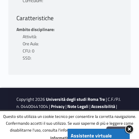
Curriculum:
Caratteristiche
Ambito disciplinare:
Attività:
Ore Aula:
CFU: 0
SSD:
Copyright 2026
Università degli studi Roma Tre
| C.F./P.I.
n. 04400441004 |
Privacy
|
Note Legali
|
Accessibilità
|
Obiettivi di accessibilità
|
Dichiarazione di accessibilità
Questo sito utilizza un cookie tecnico per consentire la corretta navigazione.
Confermando accetti il suo utilizzo. Se vuoi saperne di più e leggere come
disabilitarne l'uso, consulta l'informativa estesa.
ENG
Accetta
This site is protected by reCAPTCHA and the Google
Privacy
Assistente virtuale
Menu
Informativa completa
Policy
and
Terms of Service
apply.