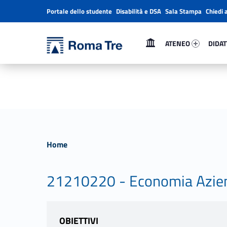
Portale dello studente
Disabilità e DSA
Sala Stampa
Chiedi 
Header info sidebar
Primary Menu
Ateneo 1122-1
Didatt
Università Roma Tre
Università Roma Tre
ATENEO
DIDAT
L’Università degli Studi Roma Tre è un’università giovane e per giovani, è nata nel 1992 ed è rapidamente cresciuta sia in termini di studenti che di corsi di studio offerti. Sono attivi 13 dipartimenti che offrono corsi di Laurea, Laurea magistrale, Master, Corsi di perfezionamento, Dottorati di ricerca e Scuole di specializzazione
Home
21210220 - Economia Azie
OBIETTIVI