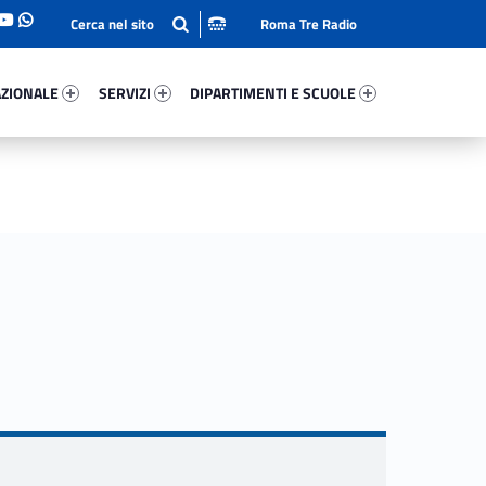
Roma Tre Radio
onale 56035-93
Servizi 79035-114
Dipartimenti E Scuole 93839-140
ZIONALE
SERVIZI
DIPARTIMENTI E SCUOLE