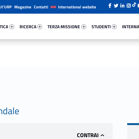
all’URP
Magazine
Contatti
International website
ica 65734-26
Ricerca 74888-38
Terza Missione 39350-49
Studenti 51512-66
Internazi
TICA
RICERCA
TERZA MISSIONE
STUDENTI
INTERNA
ndale