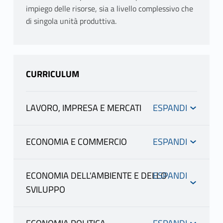
impiego delle risorse, sia a livello complessivo che
di singola unità produttiva.
CURRICULUM
LAVORO, IMPRESA E MERCATI
Canali
ECONOMIA E COMMERCIO
Canali
A - L
ECONOMIA DELL'AMBIENTE E DELLO
SPINESI LUCA
SVILUPPO
A - L
scheda docente
Canali
materiale didattico
SPINESI LUCA