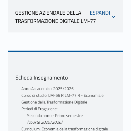
INFORMAZIONI
GESTIONE AZIENDALE DELLA
TRASFORMAZIONE DIGITALE LM-77
MASTROENI LORETTA CLARA
INFORMAZIONI
LETIZIA
scheda docente
materiale didattico
MASTROENI LORETTA CLARA
LETIZIA
PROGRAMMA
scheda docente
Introduzione al Rischio
materiale didattico
Scheda Insegnamento
Mutuazione: 21210495 Metodi
Anno Accademico: 2025/2026
Rischio Finanziario
quantitativi per il rischio e la
Corso di studio: LM-56 R LM-77 R - Economia e
Gestione della Trasformazione Digitale
complessità in Economia e Gestione
Mercati dei Derivati
Periodi di Erogazione:
della Trasformazione Digitale LM-56 R
Secondo anno - Primo semestre
MASTROENI LORETTA CLARA LETIZIA
Il Rischio nel Settore Energetico
(coorte 2025/2026)
Curriculum: Economia della trasformazione digitale