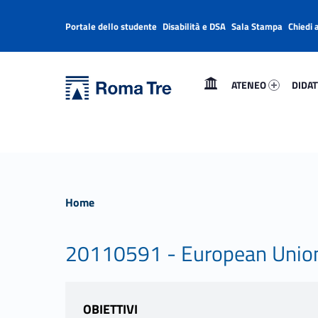
Portale dello studente
Disabilità e DSA
Sala Stampa
Chiedi 
Header info sidebar
Primary Menu
Ateneo 93895-1
Didatt
Università Roma Tre
Università Roma Tre
ATENEO
DIDAT
L’Università degli Studi Roma Tre è un’università giovane e per giovani, è nata nel 1992 ed è rapidamente cresciuta sia in termini di studenti che di corsi di studio offerti. Sono attivi 13 dipartimenti che offrono corsi di Laurea, Laurea magistrale, Master, Corsi di perfezionamento, Dottorati di ricerca e Scuole di specializzazione
Home
20110591 - European Unio
OBIETTIVI