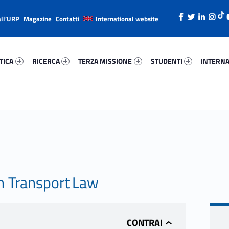
all’URP
Magazine
Contatti
International website
ica 85255-26
Ricerca 69103-38
Terza Missione 60369-49
Studenti 96536-66
Internazi
TICA
RICERCA
TERZA MISSIONE
STUDENTI
INTERNA
n Transport Law