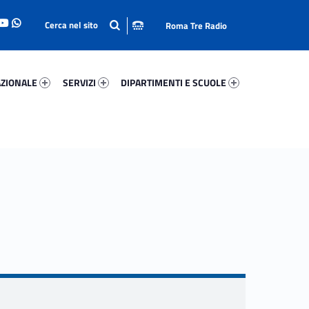
Roma Tre Radio
onale 43640-93
Servizi 77227-114
Dipartimenti E Scuole 85462-140
ZIONALE
SERVIZI
DIPARTIMENTI E SCUOLE