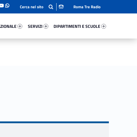
Roma Tre Radio
onale 63466-93
Servizi 24913-114
Dipartimenti E Scuole 59392-140
ZIONALE
SERVIZI
DIPARTIMENTI E SCUOLE