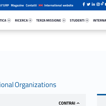
all’URP
Magazine
Contatti
International website
ica 55096-26
Ricerca 66162-38
Terza Missione 58197-49
Studenti 60466-66
Internazi
TICA
RICERCA
TERZA MISSIONE
STUDENTI
INTERNA
ional Organizations