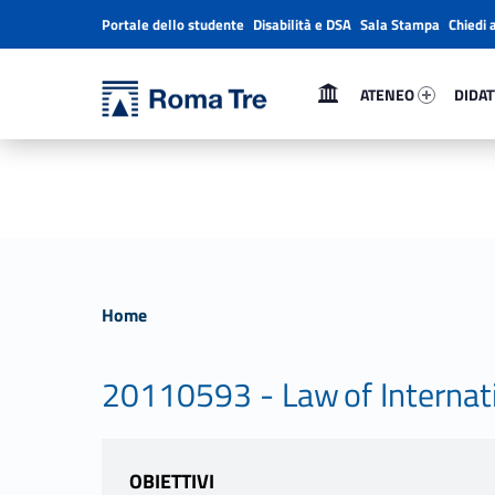
Portale dello studente
Disabilità e DSA
Sala Stampa
Chiedi 
Header info sidebar
Primary Menu
Ateneo 59990-1
Didatt
Università Roma Tre
Università Roma Tre
ATENEO
DIDAT
L’Università degli Studi Roma Tre è un’università giovane e per giovani, è nata nel 1992 ed è rapidamente cresciuta sia in termini di studenti che di corsi di studio offerti. Sono attivi 13 dipartimenti che offrono corsi di Laurea, Laurea magistrale, Master, Corsi di perfezionamento, Dottorati di ricerca e Scuole di specializzazione
Home
20110593 - Law of Internat
OBIETTIVI