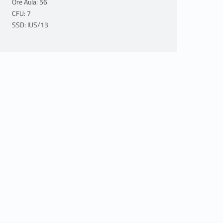
Ore Aula: 56
CFU: 7
SSD: IUS/13