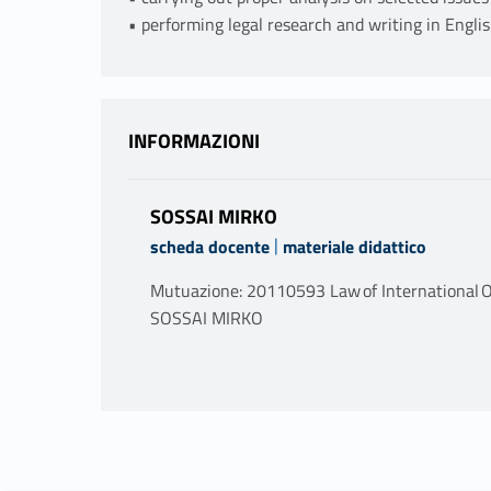
• performing legal research and writing in Englis
INFORMAZIONI
SOSSAI MIRKO
|
scheda docente
materiale didattico
Mutuazione: 20110593 Law of International
SOSSAI MIRKO
PROGRAMMA
Le organizzazioni internazionali sono una co
relazione internazionale, sia per il loro numero
dei poteri statali in vantaggio di questi enti.