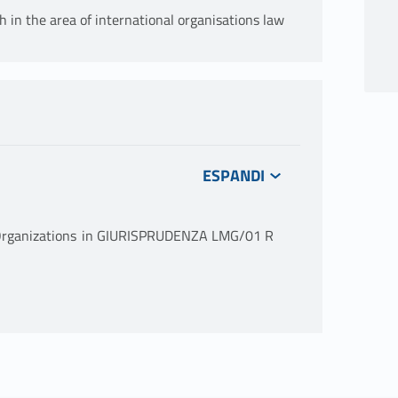
h in the area of international organisations law
 Organizations in GIURISPRUDENZA LMG/01 R
mponente essenziale della moderna vita di
, la varietà e complessità, sia per l’erosione