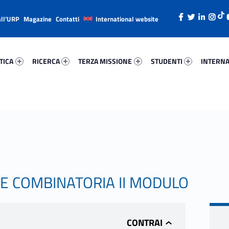
all’URP
Magazine
Contatti
International website
ica 50370-26
Ricerca 58390-38
Terza Missione 39351-49
Studenti 86181-66
Internazi
TICA
RICERCA
TERZA MISSIONE
STUDENTI
INTERNA
E COMBINATORIA II MODULO