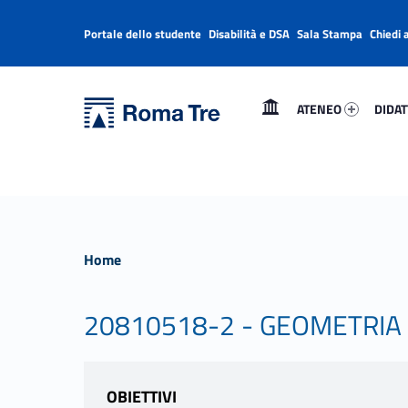
Portale dello studente
Disabilità e DSA
Sala Stampa
Chiedi 
Header info sidebar
Primary Menu
Ateneo 7021-1
Didatt
Università Roma Tre
Università Roma Tre
ATENEO
DIDAT
L’Università degli Studi Roma Tre è un’università giovane e per giovani, è nata nel 1992 ed è rapidamente cresciuta sia in termini di studenti che di corsi di studio offerti. Sono attivi 13 dipartimenti che offrono corsi di Laurea, Laurea magistrale, Master, Corsi di perfezionamento, Dottorati di ricerca e Scuole di specializzazione
Home
20810518-2 - GEOMETRIA 
OBIETTIVI