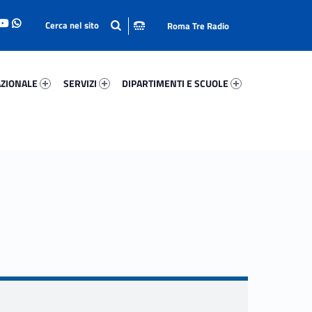
Roma Tre Radio
onale 44213-93
Servizi 73473-114
Dipartimenti E Scuole 52624-140
ZIONALE
SERVIZI
DIPARTIMENTI E SCUOLE