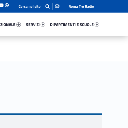
Roma Tre Radio
onale 73788-93
Servizi 38611-114
Dipartimenti E Scuole 40334-140
ZIONALE
SERVIZI
DIPARTIMENTI E SCUOLE