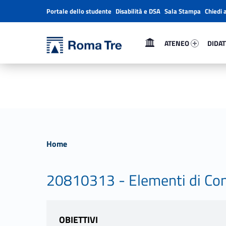
Portale dello studente
Disabilità e DSA
Sala Stampa
Chiedi 
Header info sidebar
Primary Menu
Ateneo 32835-1
Didatt
Università Roma Tre
Università Roma Tre
ATENEO
DIDAT
L’Università degli Studi Roma Tre è un’università giovane e per giovani, è nata nel 1992 ed è rapidamente cresciuta sia in termini di studenti che di corsi di studio offerti. Sono attivi 13 dipartimenti che offrono corsi di Laurea, Laurea magistrale, Master, Corsi di perfezionamento, Dottorati di ricerca e Scuole di specializzazione
Home
20810313 - Elementi di Cont
OBIETTIVI