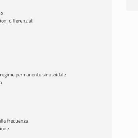
lo
oni differenziali
l regime permanente sinusoidale
o
ella frequenza
zione