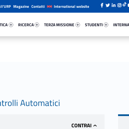
all’URP
Magazine
Contatti
International website
ica 48815-26
Ricerca 40090-38
Terza Missione 22435-49
Studenti 3714-66
Internazi
TICA
RICERCA
TERZA MISSIONE
STUDENTI
INTERNA
rolli Automatici