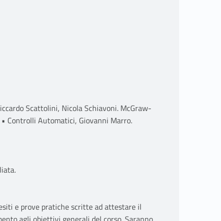
iccardo Scattolini, Nicola Schiavoni. McGraw-
 • Controlli Automatici, Giovanni Marro.
iata.
iti e prove pratiche scritte ad attestare il
mento agli obiettivi generali del corso. Saranno