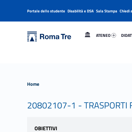
Portale dello studente
Disabilità e DSA
Sala Stampa
Chiedi 
Header info sidebar
Primary Menu
Ateneo 4045-1
Didatt
Università Roma Tre
Università Roma Tre
ATENEO
DIDAT
L’Università degli Studi Roma Tre è un’università giovane e per giovani, è nata nel 1992 ed è rapidamente cresciuta sia in termini di studenti che di corsi di studio offerti. Sono attivi 13 dipartimenti che offrono corsi di Laurea, Laurea magistrale, Master, Corsi di perfezionamento, Dottorati di ricerca e Scuole di specializzazione
Home
20802107-1 - TRASPORTI F
OBIETTIVI