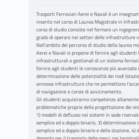
Trasporti Ferroviari Aerei e Navali è un insegnam
inserito nel corso di Laurea Magistrale in Infrastru
corso di studio consiste nel formare un ingegnere 
grado di operare nei settori delle infrastrutture v
Nell’ambito del percorso di studio della laurea ma
Aerei e Navali si propone di fornire agli studenti
infrastrutturali e gestionali di un sistema ferrov
fornire agli studenti le conoscenze più avanzate in
determinazione delle potenzialità dei nodi (stazion
annesse infrastrutture che ne permettono l’acces
di navigazione e corsie di avvicinamento.
Gli studenti acquisiranno competenze altamente p
problematiche proprie della progettazione dei sist
1) modelli di deflusso nei sistemi in sede riservata
semplice ed a doppio binario, 3) determinazione d
semplice ed a doppio binario e della stazione, 4)
deposito per il trasporto delle merci nei terminali