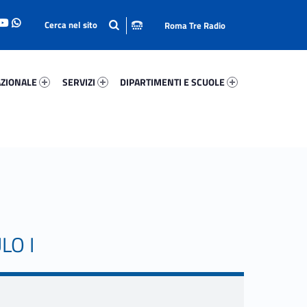
Roma Tre Radio
onale 24054-93
Servizi 69979-114
Dipartimenti E Scuole 70567-140
ZIONALE
SERVIZI
DIPARTIMENTI E SCUOLE
LO I