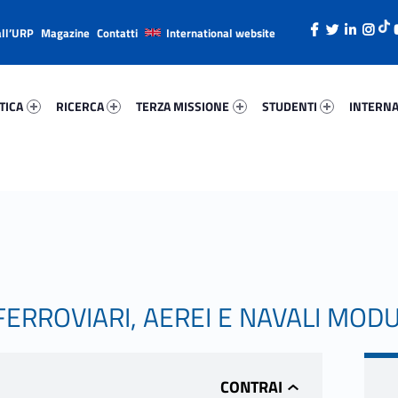
all’URP
Magazine
Contatti
International website
ica 89945-26
Ricerca 2690-38
Terza Missione 78717-49
Studenti 29399-66
Internazi
TICA
RICERCA
TERZA MISSIONE
STUDENTI
INTERNA
ERROVIARI, AEREI E NAVALI MODU