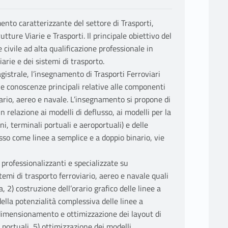
ento caratterizzante del settore di Trasporti,
tture Viarie e Trasporti. Il principale obiettivo del
civile ad alta qualificazione professionale in
iarie e dei sistemi di trasporto.
gistrale, l’insegnamento di Trasporti Ferroviari
 le conoscenze principali relative alle componenti
iario, aereo e navale. L’insegnamento si propone di
 relazione ai modelli di deflusso, ai modelli per la
i, terminali portuali e aeroportuali) e delle
so come linee a semplice e a doppio binario, vie
rofessionalizzanti e specializzate su
emi di trasporto ferroviario, aereo e navale quali
, 2) costruzione dell’orario grafico delle linee a
ella potenzialità complessiva delle linee a
 dimensionamento e ottimizzazione dei layout di
 portuali, 5) ottimizzazione dei modelli