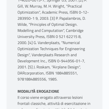
1-4020-0015-7, Springer US, 2001. [2] P.
Gill, W. Murray, M. H. Wright, "Practical
Optimization", Academic Press, ISBN 0-12-
283950-1 9, 2003. [3] P. Papalambros, D.
Wilde, "Principles of Optimal Design.
Modelling and Computation", Cambridge
University Press, ISBN 0 521 62215 8,
2000. [4] G. Vanderplaats, "Numerical
Optimization Techniques for Engineering
Design", Vanderplaats Research and
Development Inc., ISBN 0-944956-01-7,
2001. [5] J. Roskam, "Airplane Design",
DARcorporation, ISBN 1884885551,
9781884885556, 1985.
MODALITÀ EROGAZIONE
Il corso viene erogato attraverso lezioni
frontali classiche, attività di esercitazione in