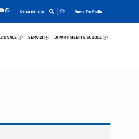
Roma Tre Radio
onale 5754-93
Servizi 25208-114
Dipartimenti E Scuole 79028-140
ZIONALE
SERVIZI
DIPARTIMENTI E SCUOLE