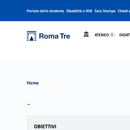
Portale dello studente
Disabilità e DSA
Sala Stampa
Chiedi 
Header info sidebar
Primary Menu
Ateneo 14374-1
Didatt
Università Roma Tre
Università Roma Tre
ATENEO
DIDAT
L’Università degli Studi Roma Tre è un’università giovane e per giovani, è nata nel 1992 ed è rapidamente cresciuta sia in termini di studenti che di corsi di studio offerti. Sono attivi 13 dipartimenti che offrono corsi di Laurea, Laurea magistrale, Master, Corsi di perfezionamento, Dottorati di ricerca e Scuole di specializzazione
Home
-
OBIETTIVI