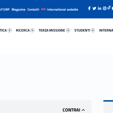
all’URP
Magazine
Contatti
International website
ica 99233-26
Ricerca 88988-38
Terza Missione 27692-49
Studenti 80186-66
Internazi
TICA
RICERCA
TERZA MISSIONE
STUDENTI
INTERNA