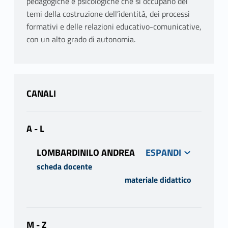
pedagogiche e psicologiche che si occupano dei
temi della costruzione dell’identità, dei processi
formativi e delle relazioni educativo-comunicative,
con un alto grado di autonomia.
CANALI
A - L
LOMBARDINILO ANDREA
scheda docente
materiale didattico
PROGRAMMA
Educazione e società liquida: le
conversazioni di Zygmunt Bauman
M - Z