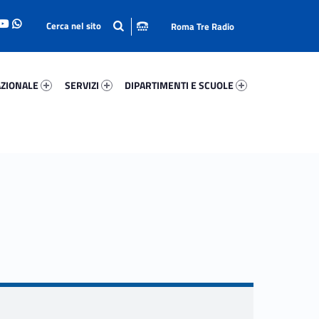
Roma Tre Radio
onale 86030-93
Servizi 5651-114
Dipartimenti E Scuole 71446-140
ZIONALE
SERVIZI
DIPARTIMENTI E SCUOLE