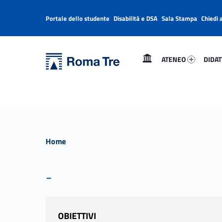
Portale dello studente
Disabilità e DSA
Sala Stampa
Chiedi 
Header info sidebar
Primary Menu
Ateneo 49881-1
Didatt
Università Roma Tre
Università Roma Tre
ATENEO
DIDAT
L’Università degli Studi Roma Tre è un’università giovane e per giovani, è nata nel 1992 ed è rapidamente cresciuta sia in termini di studenti che di corsi di studio offerti. Sono attivi 13 dipartimenti che offrono corsi di Laurea, Laurea magistrale, Master, Corsi di perfezionamento, Dottorati di ricerca e Scuole di specializzazione
Home
-
OBIETTIVI