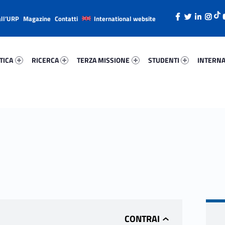
all’URP
Magazine
Contatti
International website
ica 21551-26
Ricerca 52480-38
Terza Missione 67875-49
Studenti 73039-66
Internazi
TICA
RICERCA
TERZA MISSIONE
STUDENTI
INTERNA