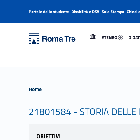
Portale dello studente
Disabilità e DSA
Sala Stampa
Chiedi 
Header info sidebar
Primary Menu
Ateneo 44950-1
Didatt
Università Roma Tre
Università Roma Tre
ATENEO
DIDAT
L’Università degli Studi Roma Tre è un’università giovane e per giovani, è nata nel 1992 ed è rapidamente cresciuta sia in termini di studenti che di corsi di studio offerti. Sono attivi 13 dipartimenti che offrono corsi di Laurea, Laurea magistrale, Master, Corsi di perfezionamento, Dottorati di ricerca e Scuole di specializzazione
Home
21801584 - STORIA DELLE
OBIETTIVI