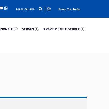
Roma Tre Radio
onale 49256-93
Servizi 2618-114
Dipartimenti E Scuole 89382-140
ZIONALE
SERVIZI
DIPARTIMENTI E SCUOLE