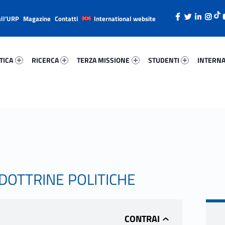
all’URP
Magazine
Contatti
International website
ica 97517-26
Ricerca 44689-38
Terza Missione 22477-49
Studenti 60480-66
Internazi
TICA
RICERCA
TERZA MISSIONE
STUDENTI
INTERNA
 DOTTRINE POLITICHE