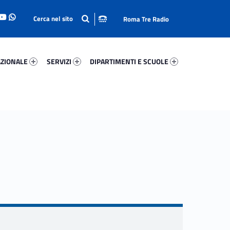
Roma Tre Radio
onale 99426-93
Servizi 77866-114
Dipartimenti E Scuole 83806-140
ZIONALE
SERVIZI
DIPARTIMENTI E SCUOLE