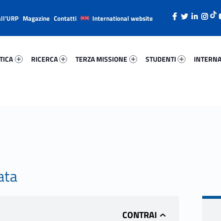
all’URP
Magazine
Contatti
International website
ica 14840-26
Ricerca 42047-38
Terza Missione 72635-49
Studenti 15066-66
Internazi
TICA
RICERCA
TERZA MISSIONE
STUDENTI
INTERNA
ata