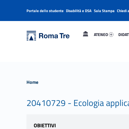
Portale dello studente
Disabilità e DSA
Sala Stampa
Chiedi 
Header info sidebar
Primary Menu
Ateneo 19742-1
Didatt
Università Roma Tre
Università Roma Tre
ATENEO
DIDAT
L’Università degli Studi Roma Tre è un’università giovane e per giovani, è nata nel 1992 ed è rapidamente cresciuta sia in termini di studenti che di corsi di studio offerti. Sono attivi 13 dipartimenti che offrono corsi di Laurea, Laurea magistrale, Master, Corsi di perfezionamento, Dottorati di ricerca e Scuole di specializzazione
Home
20410729 - Ecologia applic
OBIETTIVI