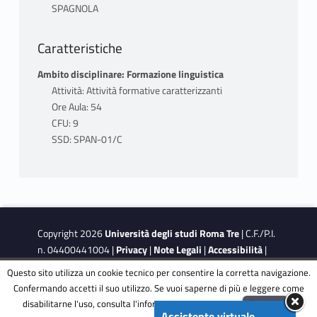
SPAGNOLA
Caratteristiche
Ambito disciplinare: Formazione linguistica
Attività: Attività formative caratterizzanti
Ore Aula: 54
CFU: 9
SSD: SPAN-01/C
Copyright 2026
Università degli studi Roma Tre
| C.F./P.I.
n. 04400441004 |
Privacy
|
Note Legali
|
Accessibilità
|
Obiettivi di accessibilità
|
Dichiarazione di accessibilità
Questo sito utilizza un cookie tecnico per consentire la corretta navigazione.
Confermando accetti il suo utilizzo. Se vuoi saperne di più e leggere come
disabilitarne l'uso, consulta l'informativa estesa.
ENG
Accetta
This site is protected by reCAPTCHA and the Google
Privacy
Assistente virtuale