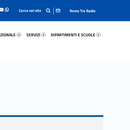
Roma Tre Radio
onale 59705-93
Servizi 17978-114
Dipartimenti E Scuole 38929-140
ZIONALE
SERVIZI
DIPARTIMENTI E SCUOLE