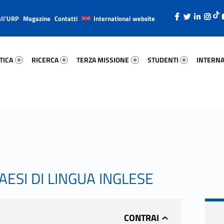
all’URP
Magazine
Contatti
International website
ica 80033-26
Ricerca 2121-38
Terza Missione 14865-49
Studenti 10754-66
Internazi
TICA
RICERCA
TERZA MISSIONE
STUDENTI
INTERNA
AESI DI LINGUA INGLESE