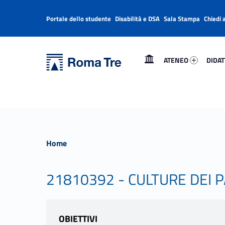
Portale dello studente
Disabilità e DSA
Sala Stampa
Chiedi 
Header info sidebar
Primary Menu
Ateneo 55841-1
Didatt
Università Roma Tre
Università Roma Tre
ATENEO
DIDAT
L’Università degli Studi Roma Tre è un’università giovane e per giovani, è nata nel 1992 ed è rapidamente cresciuta sia in termini di studenti che di corsi di studio offerti. Sono attivi 13 dipartimenti che offrono corsi di Laurea, Laurea magistrale, Master, Corsi di perfezionamento, Dottorati di ricerca e Scuole di specializzazione
Home
21810392 - CULTURE DEI P
OBIETTIVI